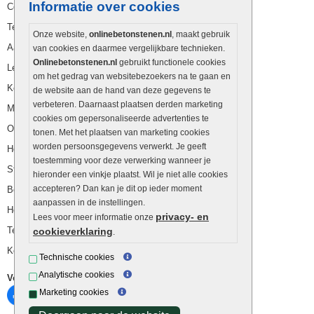
Informatie over cookies
Cookies beleid
Terrastegels schoonmaken
Onze website,
onlinebetonstenen.nl
, maakt gebruik
Aanlegtips keramische tegels
van cookies en daarmee vergelijkbare technieken.
Onlinebetonstenen.nl
gebruikt functionele cookies
Legpatronen keramische tegels
om het gedrag van websitebezoekers na te gaan en
Keramische tuintegels onderhouden
de website aan de hand van deze gegevens te
verbeteren. Daarnaast plaatsen derden marketing
Mogelijkheden keramische tegels
cookies om gepersonaliseerde advertenties te
Onderhoudsvriendelijke tuin
tonen. Met het plaatsen van marketing cookies
worden persoonsgegevens verwerkt. Je geeft
Hoe terrastegels vervoeren
toestemming voor deze verwerking wanneer je
Stappenplan klinkers berekenen
hieronder een vinkje plaatst. Wil je niet alle cookies
accepteren? Dan kan je dit op ieder moment
Berekenen betonklinkers per m2
aanpassen in de instellingen.
Hoeveelheid tegels berekenen
privacy- en
Lees voor meer informatie onze
Tegels onder overkapping
cookieverklaring
.
Keramische tegels schoonmaken
Technische cookies
Analytische cookies
Volg ons
Marketing cookies