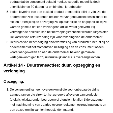
bedrag dat de consument betaald heeft zo spoedig mogelijk, doch
uiterlijk binnen 30 dagen na ontbinding, terugbetalen.
Indien levering van een besteld product onmogelijk blijkt te zijn, zal de
ondernemer zich inspannen om een vervangend artikel beschikbaar te
stellen. Uiterlijk bij de bezorging zal op duidelijke en begrijpelijke wijze
worden gemeld dat een vervangend artikel wordt geleverd. Bij
vervangende artikelen kan het herroepingsrecht niet worden uitgesloten.
De kosten van retourzending zijn voor rekening van de ondernemer.
Het risico van beschadiging en/of vermissing van producten berust bij de
ondernemer tot het moment van bezorging aan de consument of een
vooraf aangewezen en aan de ondernemer bekend gemaakte
vertegenwoordiger, tenzij uitdrukkelijk anders is overeengekomen.
Artikel 14 - Duurtransacties: duur, opzegging en
verlenging
Opzegging:
De consument kan een overeenkomst die voor onbepaalde tijd is
aangegaan en die strekt tot het geregeld afleveren van producten
(elektriciteit daaronder begrepen) of diensten, te allen tijde opzeggen
met inachtneming van daartoe overeengekomen opzeggingsregels en
een opzegtermijn van ten hoogste één maand.