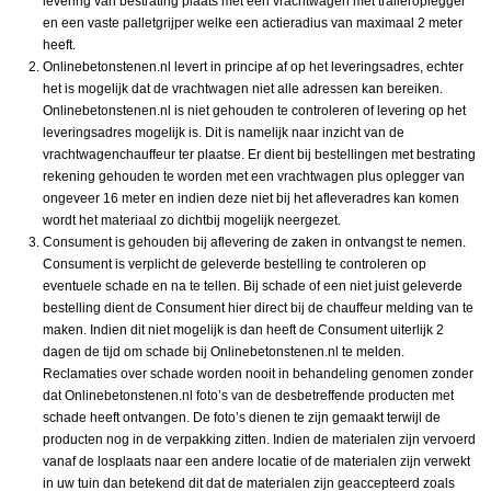
levering van bestrating plaats met een vrachtwagen met traileroplegger
en een vaste palletgrijper welke een actieradius van maximaal 2 meter
heeft.
Onlinebetonstenen.nl levert in principe af op het leveringsadres, echter
het is mogelijk dat de vrachtwagen niet alle adressen kan bereiken.
Onlinebetonstenen.nl is niet gehouden te controleren of levering op het
leveringsadres mogelijk is. Dit is namelijk naar inzicht van de
vrachtwagenchauffeur ter plaatse. Er dient bij bestellingen met bestrating
rekening gehouden te worden met een vrachtwagen plus oplegger van
ongeveer 16 meter en indien deze niet bij het afleveradres kan komen
wordt het materiaal zo dichtbij mogelijk neergezet.
Consument is gehouden bij aflevering de zaken in ontvangst te nemen.
Consument is verplicht de geleverde bestelling te controleren op
eventuele schade en na te tellen. Bij schade of een niet juist geleverde
bestelling dient de Consument hier direct bij de chauffeur melding van te
maken. Indien dit niet mogelijk is dan heeft de Consument uiterlijk 2
dagen de tijd om schade bij Onlinebetonstenen.nl te melden.
Reclamaties over schade worden nooit in behandeling genomen zonder
dat Onlinebetonstenen.nl foto’s van de desbetreffende producten met
schade heeft ontvangen. De foto’s dienen te zijn gemaakt terwijl de
producten nog in de verpakking zitten. Indien de materialen zijn vervoerd
vanaf de losplaats naar een andere locatie of de materialen zijn verwekt
in uw tuin dan betekend dit dat de materialen zijn geaccepteerd zoals