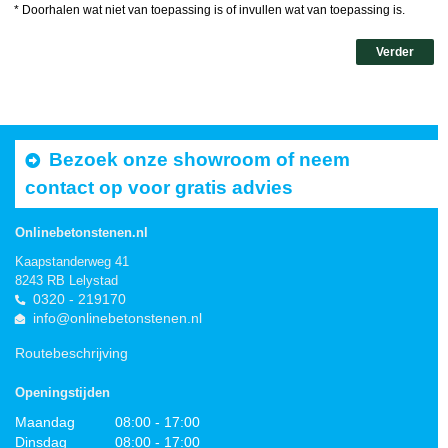
* Doorhalen wat niet van toepassing is of invullen wat van toepassing is.
Verder
Bezoek onze showroom of neem
contact op voor gratis advies
Onlinebetonstenen.nl
Kaapstanderweg 41
8243 RB Lelystad
0320 - 219170
info@onlinebetonstenen.nl
Routebeschrijving
Openingstijden
Maandag
08:00 - 17:00
Dinsdag
08:00 - 17:00