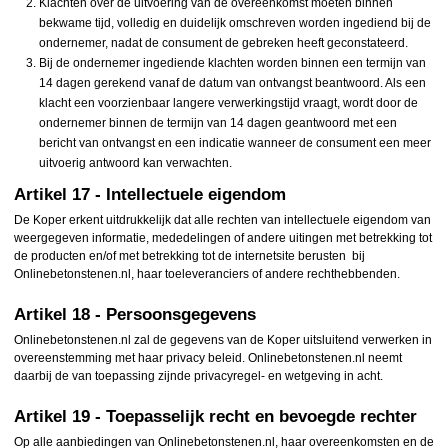
Klachten over de uitvoering van de overeenkomst moeten binnen
bekwame tijd, volledig en duidelijk omschreven worden ingediend bij de
ondernemer, nadat de consument de gebreken heeft geconstateerd.
Bij de ondernemer ingediende klachten worden binnen een termijn van
14 dagen gerekend vanaf de datum van ontvangst beantwoord. Als een
klacht een voorzienbaar langere verwerkingstijd vraagt, wordt door de
ondernemer binnen de termijn van 14 dagen geantwoord met een
bericht van ontvangst en een indicatie wanneer de consument een meer
uitvoerig antwoord kan verwachten.
Artikel 17 - Intellectuele eigendom
De Koper erkent uitdrukkelijk dat alle rechten van intellectuele eigendom van
weergegeven informatie, mededelingen of andere uitingen met betrekking tot
de producten en/of met betrekking tot de internetsite berusten bij
Onlinebetonstenen.nl, haar toeleveranciers of andere rechthebbenden.
Artikel 18 - Persoonsgegevens
Onlinebetonstenen.nl zal de gegevens van de Koper uitsluitend verwerken in
overeenstemming met haar privacy beleid. Onlinebetonstenen.nl neemt
daarbij de van toepassing zijnde privacyregel- en wetgeving in acht.
Artikel 19 - Toepasselijk recht en bevoegde rechter
Op alle aanbiedingen van Onlinebetonstenen.nl, haar overeenkomsten en de