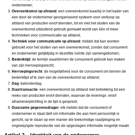
ondernemer;
Overeenkomst op afstand
: een overeenkomst waarbij in het kader van
een door de ondernemer georganiseerd systeem voor verkoop op
afstand van producten en/of diensten, tot en met het sluiten van de
overeenkomst uitsluitend gebruik gemaakt wordt van één of meer
technieken voor communicatie op afstand;
Techniek voor communicatie op afstand
: middel dat kan worden
gebruikt voor het sluiten van een overeenkomst, zonder dat consument
en ondernemer gelijktijdig in dezelfde ruimte zijn samengekomen;
Bedenktijd
: de termijn waarbinnen de consument gebruik kan maken
van zijn herroepingsrecht;
Herroepingsrecht
: de mogelijkheid voor de consument om binnen de
bedenktijd af te zien van de overeenkomst op afstand;
Dag
: kalenderdag;
Duurtransactie
: een overeenkomst op afstand met betrekking tot een
reeks van producten en/of diensten, waarvan de leverings en/of
afnameverplichting in de tijd is gespreid;
Duurzame gegevensdrager
: elk middel dat de consument of
ondernemer in staat stelt om informatie die aan hem persoonlijk is
gericht, op te slaan op een manier die toekomstige raadpleging en
ongewijzigde reproductie van de opgeslagen informatie mogelijk maakt.