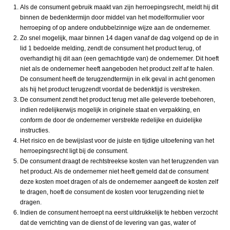
Als de consument gebruik maakt van zijn herroepingsrecht, meldt hij dit
binnen de bedenktermijn door middel van het modelformulier voor
herroeping of op andere ondubbelzinnige wijze aan de ondernemer.
Zo snel mogelijk, maar binnen 14 dagen vanaf de dag volgend op de in
lid 1 bedoelde melding, zendt de consument het product terug, of
overhandigt hij dit aan (een gemachtigde van) de ondernemer. Dit hoeft
niet als de ondernemer heeft aangeboden het product zelf af te halen.
De consument heeft de terugzendtermijn in elk geval in acht genomen
als hij het product terugzendt voordat de bedenktijd is verstreken.
De consument zendt het product terug met alle geleverde toebehoren,
indien redelijkerwijs mogelijk in originele staat en verpakking, en
conform de door de ondernemer verstrekte redelijke en duidelijke
instructies.
Het risico en de bewijslast voor de juiste en tijdige uitoefening van het
herroepingsrecht ligt bij de consument.
De consument draagt de rechtstreekse kosten van het terugzenden van
het product. Als de ondernemer niet heeft gemeld dat de consument
deze kosten moet dragen of als de ondernemer aangeeft de kosten zelf
te dragen, hoeft de consument de kosten voor terugzending niet te
dragen.
Indien de consument herroept na eerst uitdrukkelijk te hebben verzocht
dat de verrichting van de dienst of de levering van gas, water of