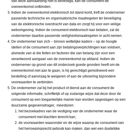
van deze aanvaarding niet is bevestigd, kan de consument de
overeenkomst ontbinden.
Indien de overeenkomst elektronisch tot stand komt, treft de ondernemer
passende technische en organisatorische maatregelen ter beveiliging
van de elektronische overdracht van data en zorgt hij voor een veilige
webomgeving. Indien de consument elektronisch kan betalen, zal de
ondernemer daartoe passende veiligheidsmaatregelen in acht nemen.
De ondernemer kan zich – binnen wettelijke kaders – op de hoogte
stellen of de consument aan zijn betalingsverplichtingen kan voldoen,
alsmede van al die feiten en factoren die van belang zijn voor een
verantwoord aangaan van de overeenkomst op afstand. Indien de
ondernemer op grond van dit onderzoek goede gronden heeft om de
overeenkomst niet aan te gaan, is hij gerechtigd gemotiveerd een
bestelling of aanvraag te weigeren of aan de uitvoering bijzondere
voorwaarden te verbinden.
De ondernemer zal bij het product of dienst aan de consument de
volgende informatie, schriftelijk of op zodanige wijze dat deze door de
consument op een toegankelijke manier kan worden opgeslagen op een
duurzame gegevensdrager, meesturen:
het bezoekadres van de vestiging van de ondernemer waar de
consument met klachten terecht kan;
de voorwaarden waaronder en de wijze waarop de consument van
het herroepingsrecht gebruik kan maken, dan wel een duidelijke