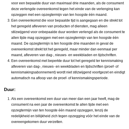
voor een bepaalde duur van maximaal drie maanden, als de consument
deze verlengde overeenkomst tegen het einde van de verlenging kan
opzeggen met een opzegtermijn van ten hoogste één maand.
Een overeenkomst die voor bepaalde tijd is aangegaan en die strekt tot
het geregeld afleveren van producten of diensten, mag alleen
stilzwijgend voor onbepaalde duur worden verlengd als de consument te
allen tijde mag opzeggen met een opzegtermijn van ten hoogste één
maand. De opzegtermijn is ten hoogste drie maanden in geval de
overeenkomst strekt tot het geregeld, maar minder dan eenmaal per
maand, afleveren van dag-, nieuws- en weekbladen en tijdschriften.
Een overeenkomst met beperkte duur tot het geregeld ter kennismaking
afleveren van dag-, nieuws- en weekbladen en tijdschriften (proef- of
kennismakingsabonnement) wordt niet stilzwijgend voortgezet en eindigt
automatisch na afloop van de proef- of kennismakingsperiode.
Duur:
Als een overeenkomst een duur van meer dan een jaar heeft, mag de
consument na een jaar de overeenkomst te allen tijde met een
opzegtermijn van ten hoogste één maand opzeggen, tenzij de
redelijkheid en billijkheid zich tegen opzegging vóór het einde van de
overeengekomen duur verzetten.