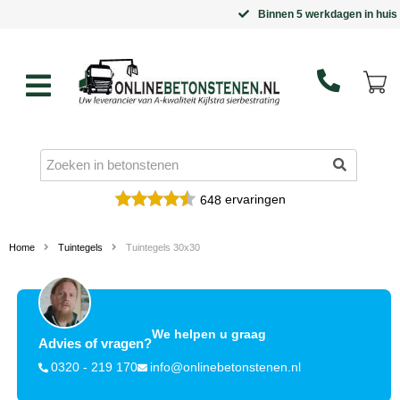
Binnen 5 werkdagen in huis
ervaringen
648
Home
Tuintegels
Tuintegels 30x30
We helpen u graag
Advies of vragen?
0320 - 219 170
info@onlinebetonstenen.nl