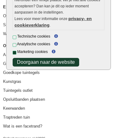
accepteren? Dan kan je dit op ieder moment
Extra benodigdheden
aanpassen in de instellingen.
Ophoogzand
privacy- en
Lees voor meer informatie onze
Siergrind en siersplit
cookieverklaring
.
Waterafvoer
Technische cookies
Analytische cookies
Overig
Marketing cookies
Aanbiedingen
Doorgaan naar de website
Goedkope bestrating
Goedkope tuintegels
Kunstgras
Tuintegels outlet
Opsluitbanden plaatsen
Keerwanden
Traptreden tuin
Wat is een facetrand?