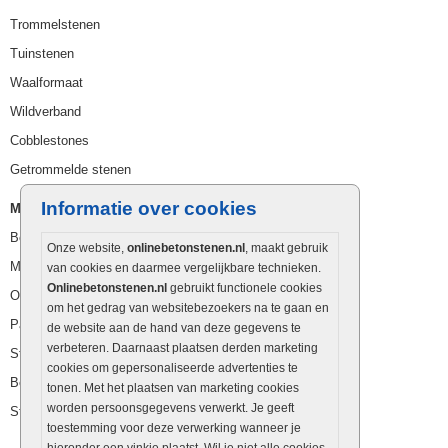
Trommelstenen
Tuinstenen
Waalformaat
Wildverband
Cobblestones
Getrommelde stenen
Informatie over cookies
Muurelementen
Betonbielzen
Onze website,
onlinebetonstenen.nl
, maakt gebruik
Muurstenen
van cookies en daarmee vergelijkbare technieken.
Onlinebetonstenen.nl
gebruikt functionele cookies
Opsluitbanden
om het gedrag van websitebezoekers na te gaan en
Palissaden
de website aan de hand van deze gegevens te
verbeteren. Daarnaast plaatsen derden marketing
Stapelblokken
cookies om gepersonaliseerde advertenties te
Betonblokken
tonen. Met het plaatsen van marketing cookies
worden persoonsgegevens verwerkt. Je geeft
Stapelstenen
toestemming voor deze verwerking wanneer je
hieronder een vinkje plaatst. Wil je niet alle cookies