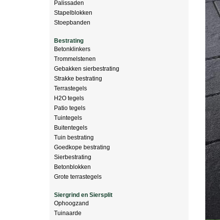
Palissaden
Stapelblokken
Stoepbanden
Bestrating
Betonklinkers
Trommelstenen
Gebakken sierbestrating
Strakke bestrating
Terrastegels
H2O tegels
Patio tegels
Tuintegels
Buitentegels
Tuin bestrating
Goedkope bestrating
Sierbestrating
Betonblokken
Grote terrastegels
Siergrind en Siersplit
Ophoogzand
Tuinaarde