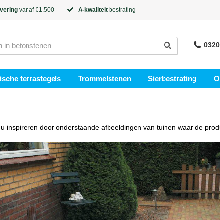
evering
vanaf €1.500,-
A-kwaliteit
bestrating
0320
sche terrastegels
Trommelstenen
Sierbestrating
O
 u inspireren door onderstaande afbeeldingen van tuinen waar de pro