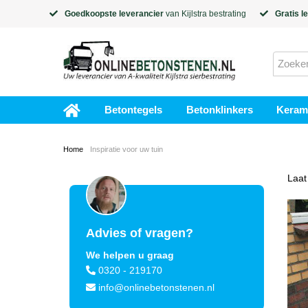
Goedkoopste leverancier
van
Kijlstra
bestrating
Gratis l
Betontegels
Betonklinkers
Kerami
Home
Inspiratie voor uw tuin
Laat
Advies of vragen?
We helpen u graag
0320 - 219170
info@onlinebetonstenen.nl