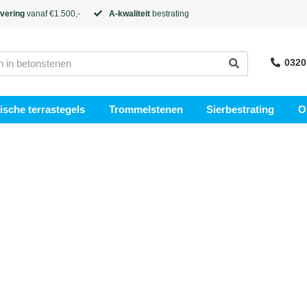
evering
vanaf €1.500,-
A-kwaliteit
bestrating
0320
sche terrastegels
Trommelstenen
Sierbestrating
O