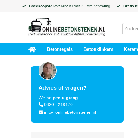
Goedkoopste leverancier
van
Kijlstra
bestrating
Gratis l
Betontegels
Betonklinkers
Kerami
Advies of vragen?
We helpen u graag
0320 - 219170
info@onlinebetonstenen.nl