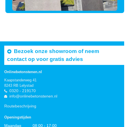
Bezoek onze showroom of neem
contact op voor gratis advies
Onlinebetonstenen.nl
Kaapstanderweg 41
8243 RB Lelystad
0320 - 219170
info@onlinebetonstenen.nl
Routebeschrijving
Openingstijden
Maandag
08:00 - 17:00