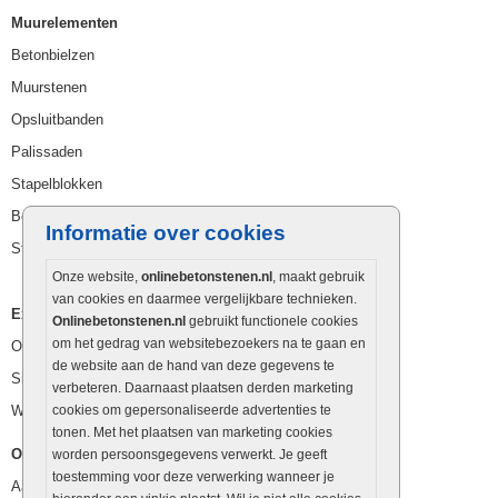
Muurelementen
Betonbielzen
Muurstenen
Opsluitbanden
Palissaden
Stapelblokken
Betonblokken
Informatie over cookies
Stapelstenen
Onze website,
onlinebetonstenen.nl
, maakt gebruik
van cookies en daarmee vergelijkbare technieken.
Extra benodigdheden
Onlinebetonstenen.nl
gebruikt functionele cookies
om het gedrag van websitebezoekers na te gaan en
Ophoogzand
de website aan de hand van deze gegevens te
Siergrind en siersplit
verbeteren. Daarnaast plaatsen derden marketing
Waterafvoer
cookies om gepersonaliseerde advertenties te
tonen. Met het plaatsen van marketing cookies
Overig
worden persoonsgegevens verwerkt. Je geeft
toestemming voor deze verwerking wanneer je
Aanbiedingen