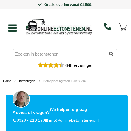
Gratis levering vanaf €1.500,-
ervaringen
648
Home
Betontegels
Betonplaat Agraton 120x80cm
We helpen u graag
Advies of vragen?
0320 - 219 170
info@onlinebetonstenen.nl