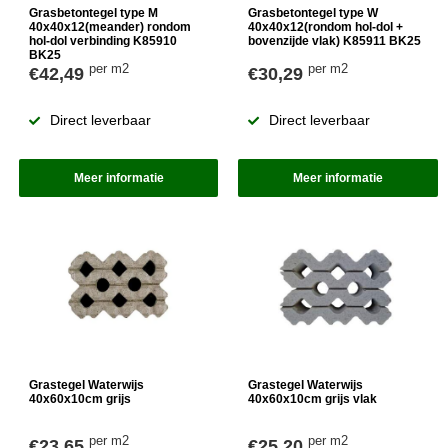
Grasbetontegel type M
Grasbetontegel type W
40x40x12(meander) rondom
40x40x12(rondom hol-dol +
hol-dol verbinding K85910
bovenzijde vlak) K85911 BK25
BK25
per m2
per m2
€42,49
€30,29
Direct leverbaar
Direct leverbaar
Meer informatie
Meer informatie
Grastegel Waterwijs
Grastegel Waterwijs
40x60x10cm grijs
40x60x10cm grijs vlak
per m2
per m2
€23,65
€25,20