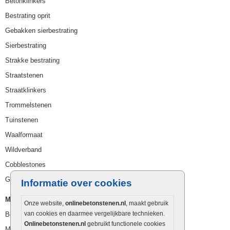
Betonklinkers
Bestrating oprit
Gebakken sierbestrating
Sierbestrating
Strakke bestrating
Straatstenen
Straatklinkers
Trommelstenen
Tuinstenen
Waalformaat
Wildverband
Cobblestones
Getrommelde stenen
Informatie over cookies
Muurelementen
Onze website,
onlinebetonstenen.nl
, maakt gebruik
van cookies en daarmee vergelijkbare technieken.
Betonbielzen
Onlinebetonstenen.nl
gebruikt functionele cookies
Muurstenen