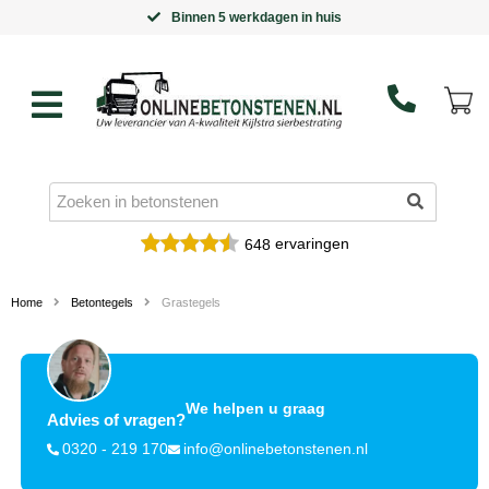
Binnen 5 werkdagen in huis
ervaringen
648
Home
Betontegels
Grastegels
We helpen u graag
Advies of vragen?
0320 - 219 170
info@onlinebetonstenen.nl