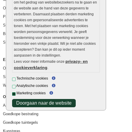
om het gedrag van websitebezoekers na te gaan en
Opsluitbanden
de website aan de hand van deze gegevens te
verbeteren. Daarnaast plaatsen derden marketing
Palissaden
cookies om gepersonaliseerde advertenties te
Stapelblokken
tonen. Met het plaatsen van marketing cookies
worden persoonsgegevens verwerkt. Je geeft
Betonblokken
toestemming voor deze verwerking wanneer je
Stapelstenen
hieronder een vinkje plaatst. Wil je niet alle cookies
accepteren? Dan kan je dit op ieder moment
aanpassen in de instellingen.
Extra benodigdheden
privacy- en
Lees voor meer informatie onze
cookieverklaring
.
Ophoogzand
Siergrind en siersplit
Technische cookies
Waterafvoer
Analytische cookies
Marketing cookies
Overig
Doorgaan naar de website
Aanbiedingen
Goedkope bestrating
Goedkope tuintegels
Kunstgras