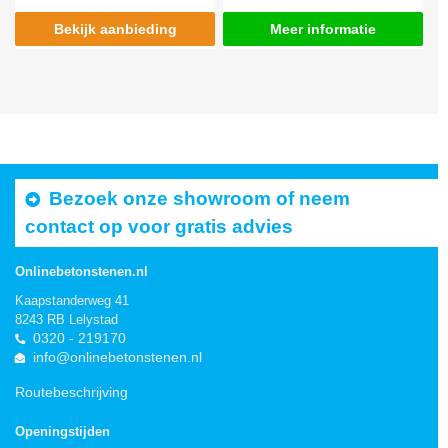
Bekijk aanbieding
Meer informatie
Bezoek onze showroom of neem
contact op voor gratis advies
Onlinebetonstenen.nl
Kaapstanderweg 41
8243 RB Lelystad
0320 - 219170
info@onlinebetonstenen.nl
Routebeschrijving
Openingstijden