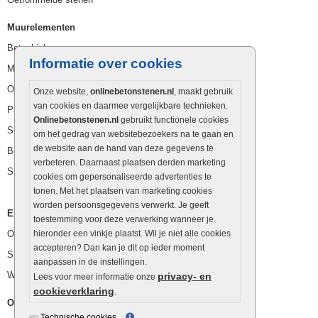
Muurelementen
Betonbielzen
Informatie over cookies
Muurstenen
Opsluitbanden
Onze website,
onlinebetonstenen.nl
, maakt gebruik
van cookies en daarmee vergelijkbare technieken.
Palissaden
Onlinebetonstenen.nl
gebruikt functionele cookies
Stapelblokken
om het gedrag van websitebezoekers na te gaan en
de website aan de hand van deze gegevens te
Betonblokken
verbeteren. Daarnaast plaatsen derden marketing
Stapelstenen
cookies om gepersonaliseerde advertenties te
tonen. Met het plaatsen van marketing cookies
worden persoonsgegevens verwerkt. Je geeft
Extra benodigdheden
toestemming voor deze verwerking wanneer je
Ophoogzand
hieronder een vinkje plaatst. Wil je niet alle cookies
accepteren? Dan kan je dit op ieder moment
Siergrind en siersplit
aanpassen in de instellingen.
Waterafvoer
privacy- en
Lees voor meer informatie onze
cookieverklaring
.
Overig
Technische cookies