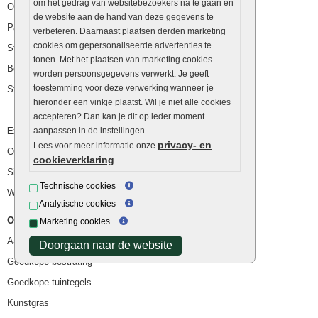
om het gedrag van websitebezoekers na te gaan en
Opsluitbanden
de website aan de hand van deze gegevens te
Palissaden
verbeteren. Daarnaast plaatsen derden marketing
cookies om gepersonaliseerde advertenties te
Stapelblokken
tonen. Met het plaatsen van marketing cookies
Betonblokken
worden persoonsgegevens verwerkt. Je geeft
toestemming voor deze verwerking wanneer je
Stapelstenen
hieronder een vinkje plaatst. Wil je niet alle cookies
accepteren? Dan kan je dit op ieder moment
Extra benodigdheden
aanpassen in de instellingen.
privacy- en
Lees voor meer informatie onze
Ophoogzand
cookieverklaring
.
Siergrind en siersplit
Technische cookies
Waterafvoer
Analytische cookies
Overig
Marketing cookies
Aanbiedingen
Doorgaan naar de website
Goedkope bestrating
Goedkope tuintegels
Kunstgras