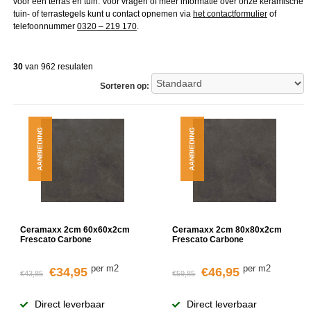
voor een terras en tuin. Voor vragen of meer informatie over onze keramische
tuin- of terrastegels kunt u contact opnemen via
het contactformulier
of
telefoonnummer
0320 – 219 170
.
30
van 962 resulaten
Sorteren op:
AANBIEDING
AANBIEDING
Ceramaxx 2cm 60x60x2cm
Ceramaxx 2cm 80x80x2cm
Frescato Carbone
Frescato Carbone
per m2
per m2
€34,95
€46,95
€43,85
€59,85
Direct leverbaar
Direct leverbaar