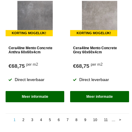
KORTING MOGELIJK!
KORTING MOGELIJK!
Cera4line Mento Concrete
Cera4line Mento Concrete
Anthra 60x60x4cm
Grey 60x60x4cm
per m2
per m2
€68,75
€68,75
Direct leverbaar
Direct leverbaar
Meer informatie
Meer informatie
1
2
3
4
5
6
7
8
9
10
11
....
>