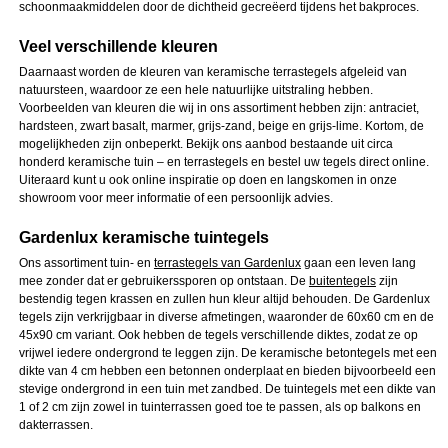
schoonmaakmiddelen door de dichtheid gecreëerd tijdens het bakproces.
Veel verschillende kleuren
Daarnaast worden de kleuren van keramische terrastegels afgeleid van
natuursteen, waardoor ze een hele natuurlijke uitstraling hebben.
Voorbeelden van kleuren die wij in ons assortiment hebben zijn: antraciet,
hardsteen, zwart basalt, marmer, grijs-zand, beige en grijs-lime. Kortom, de
mogelijkheden zijn onbeperkt. Bekijk ons aanbod bestaande uit circa
honderd keramische tuin – en terrastegels en bestel uw tegels direct online.
Uiteraard kunt u ook online inspiratie op doen en langskomen in onze
showroom voor meer informatie of een persoonlijk advies.
Gardenlux keramische tuintegels
Ons assortiment tuin- en
terrastegels van Gardenlux
gaan een leven lang
mee zonder dat er gebruikerssporen op ontstaan. De
buitentegels
zijn
bestendig tegen krassen en zullen hun kleur altijd behouden. De Gardenlux
tegels zijn verkrijgbaar in diverse afmetingen, waaronder de 60x60 cm en de
45x90 cm variant. Ook hebben de tegels verschillende diktes, zodat ze op
vrijwel iedere ondergrond te leggen zijn. De keramische betontegels met een
dikte van 4 cm hebben een betonnen onderplaat en bieden bijvoorbeeld een
stevige ondergrond in een tuin met zandbed. De tuintegels met een dikte van
1 of 2 cm zijn zowel in tuinterrassen goed toe te passen, als op balkons en
dakterrassen.