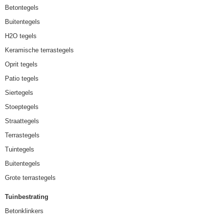
Betontegels
Buitentegels
H2O tegels
Keramische terrastegels
Oprit tegels
Patio tegels
Siertegels
Stoeptegels
Straattegels
Terrastegels
Tuintegels
Buitentegels
Grote terrastegels
Tuinbestrating
Betonklinkers