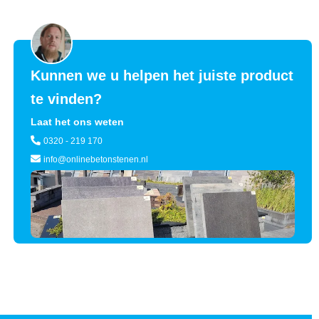
Kunnen we u helpen het juiste product
te vinden?
Laat het ons weten
0320 - 219 170
info@onlinebetonstenen.nl