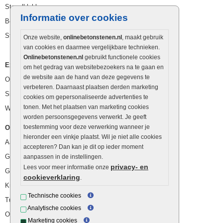
Stapelblokken
Informatie over cookies
Betonblokken
Stapelstenen
Onze website,
onlinebetonstenen.nl
, maakt gebruik
van cookies en daarmee vergelijkbare technieken.
Onlinebetonstenen.nl
gebruikt functionele cookies
Extra benodigdheden
om het gedrag van websitebezoekers na te gaan en
de website aan de hand van deze gegevens te
Ophoogzand
verbeteren. Daarnaast plaatsen derden marketing
Siergrind en siersplit
cookies om gepersonaliseerde advertenties te
tonen. Met het plaatsen van marketing cookies
Waterafvoer
worden persoonsgegevens verwerkt. Je geeft
toestemming voor deze verwerking wanneer je
Overig
hieronder een vinkje plaatst. Wil je niet alle cookies
Aanbiedingen
accepteren? Dan kan je dit op ieder moment
Goedkope bestrating
aanpassen in de instellingen.
privacy- en
Lees voor meer informatie onze
Goedkope tuintegels
cookieverklaring
.
Kunstgras
Technische cookies
Tuintegels outlet
Analytische cookies
Opsluitbanden plaatsen
Marketing cookies