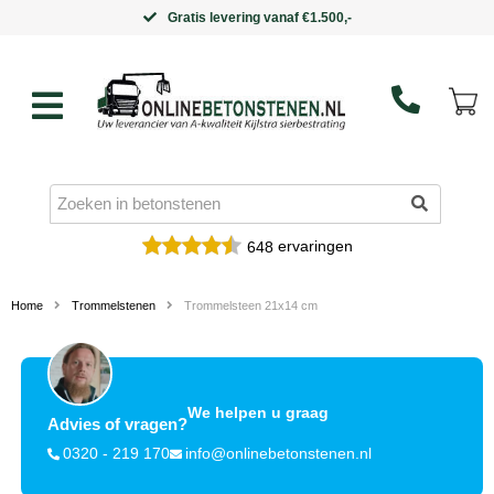
vanaf €1.500,-
Binnen 5 werk
ervaringen
648
Home
Trommelstenen
Trommelsteen 21x14 cm
We helpen u graag
Advies of vragen?
0320 - 219 170
info@onlinebetonstenen.nl