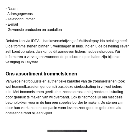
- Naam
- Adresgegevens
- Telefoonnummer
- E-mail
- Gewenste producten en aantallen
Betalen kan via iDEAL, bankoverschrijving of Multisafepay. Na betaling heeft
u de trommelstenen binnen 5 werkdagen in huis. Indien u de bestelling liever
zelf komt ophalen, dan kunt u dit aangeven tijdens het bestelproces. Wij
informeren u vervolgens wanneer de producten op te halen zijn bij onze
vestiging in Lelystad.
Ons assortiment trommelstenen
Vanwege het robuuste en authentieke karakter van de trommelstenen (ook
wel trommelkasseien genoemd) past deze sierbestrating in vrijwel iedere
tuin. Met trommelstenen geeft u het zonneterras een bijzondere uitstraling
door gebruik te maken van wildverband. Ook is het mogelijk om met deze
betonblokken voor in de tuin
een speelse border te maken. De stenen zijn
door hun vierkante en compacte vorm tevens zeer goed te gebruiken als
opstaande rand bij een vijver.