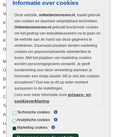
Informatie over cookies
Retourzendingen
Veelgestelde vragen - FAQ
Onze website,
onlinebetonstenen.nl
, maakt gebruik
van cookies en daarmee vergelijkbare technieken.
Klantenservice
Onlinebetonstenen.nl
gebruikt functionele cookies
Inspiratie
om het gedrag van websitebezoekers na te gaan en
de website aan de hand van deze gegevens te
Klant ervaringen
verbeteren. Daarnaast plaatsen derden marketing
Op zoek naar iets anders?
cookies om gepersonaliseerde advertenties te
tonen. Met het plaatsen van marketing cookies
Informatie
worden persoonsgegevens verwerkt. Je geeft
Onze tuin webwinkels
toestemming voor deze verwerking wanneer je
hieronder een vinkje plaatst. Wil je niet alle cookies
Belangrijke info
accepteren? Dan kan je dit op ieder moment
Privacybeleid
aanpassen in de instellingen.
privacy- en
Lees voor meer informatie onze
Cookies beleid
cookieverklaring
.
Terrastegels schoonmaken
Technische cookies
Aanlegtips keramische tegels
Analytische cookies
Legpatronen keramische tegels
Marketing cookies
Keramische tuintegels onderhouden