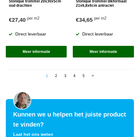
Stonique trommel 20x30x5cm
Stonique trommel dikformaat
oud drachten
21x6,8x6cm antraciet
per m2
per m2
€27,40
€34,65
Direct leverbaar
Direct leverbaar
Meer informatie
Meer informatie
1
2
3
4
5
>
Kunnen we u helpen het juiste product
te vinden?
Laat het ons weten