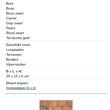
Bont
Bruin
Bruin zwart
Camel
Grijs zwart
Paars
Rood zwart
Terracotta geel
Looppaden
Terrassen
Borders
Vijverranden
20 x 15 x 6 cm
Trommelsteen 20 x 15