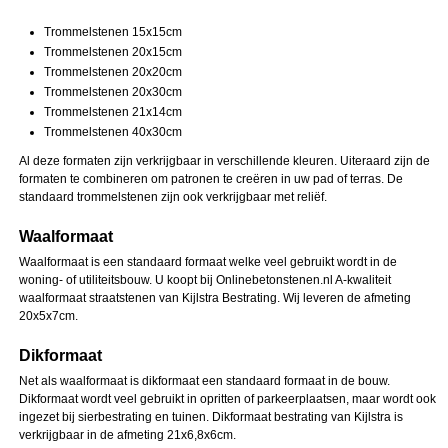
Trommelstenen 15x15cm
Trommelstenen 20x15cm
Trommelstenen 20x20cm
Trommelstenen 20x30cm
Trommelstenen 21x14cm
Trommelstenen 40x30cm
Al deze formaten zijn verkrijgbaar in verschillende kleuren. Uiteraard zijn de
formaten te combineren om patronen te creëren in uw pad of terras. De
standaard trommelstenen zijn ook verkrijgbaar met reliëf.
Waalformaat
Waalformaat is een standaard formaat welke veel gebruikt wordt in de
woning- of utiliteitsbouw. U koopt bij Onlinebetonstenen.nl A-kwaliteit
waalformaat straatstenen van Kijlstra Bestrating. Wij leveren de afmeting
20x5x7cm.
Dikformaat
Net als waalformaat is dikformaat een standaard formaat in de bouw.
Dikformaat wordt veel gebruikt in opritten of parkeerplaatsen, maar wordt ook
ingezet bij sierbestrating en tuinen. Dikformaat bestrating van Kijlstra is
verkrijgbaar in de afmeting 21x6,8x6cm.