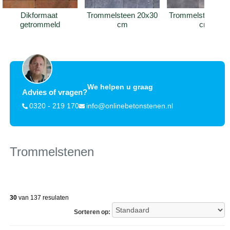
Dikformaat 
Trommelsteen 20x30 
Trommelsteen 21x
getrommeld
cm
cm
We helpen u graag
Advies of vragen?
0320 - 219 170
info@onlinebetonstenen.nl
Trommelstenen
30
van 137 resulaten
Sorteren op: