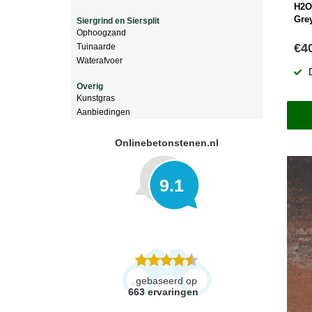
H2O
Gre
Siergrind en Siersplit
Ophoogzand
€4
Tuinaarde
Waterafvoer
Overig
Kunstgras
Aanbiedingen
Onlinebetonstenen.nl
9.1
gebaseerd op
663
ervaringen