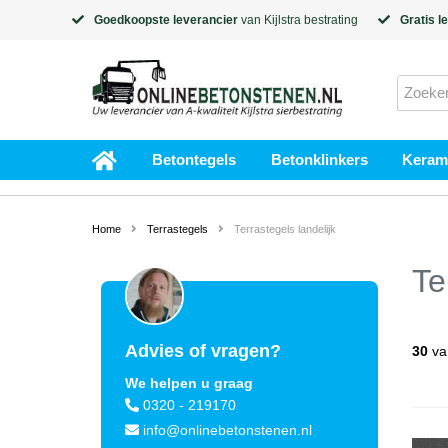
Goedkoopste leverancier
van
Kijlstra
bestrating
Gratis l
Betontegels
Betonklinkers
Kerami
Home
Terrastegels
Terrastegels landelijk
Te
Advies of vragen?
30
va
We helpen u graag
0320 - 219170
info@onlinebetonstenen.nl