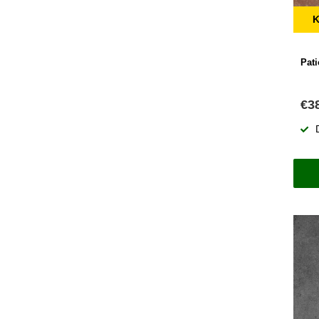
K
Pat
€3