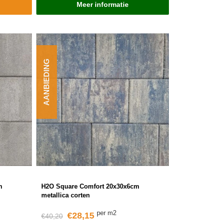
Meer informatie
AANBIEDING
m
H2O Square Comfort 20x30x6cm
metallica corten
per m2
€28,15
€40,20