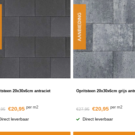
AANBIEDING
tsteen 20x30x6cm antraciet
Opritsteen 20x30x6cm grijs antr
per m2
per m2
€20,95
€20,95
,95
€27,95
Direct leverbaar
Direct leverbaar