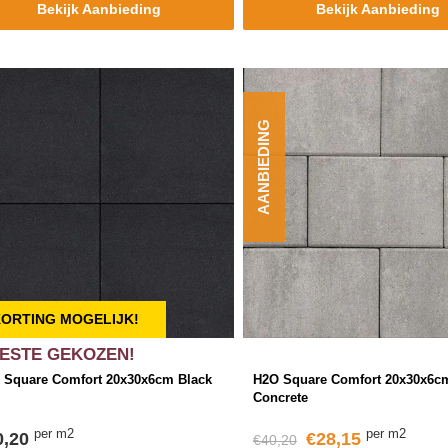
Bekijk Aanbieding
Bekijk Aanbieding
AANBIEDING
ORTING MOGELIJK!
ESTE GEKOZEN!
 Square Comfort 20x30x6cm Black
H2O Square Comfort 20x30x6c
Concrete
per m2
per m2
0,20
€28,15
€40,20