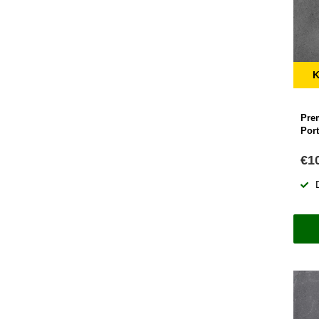
K
Pre
Por
€1