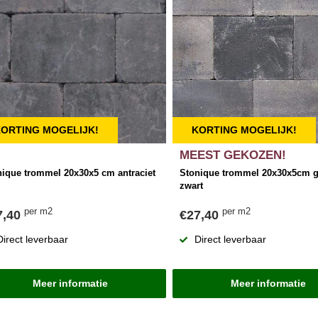
ORTING MOGELIJK!
KORTING MOGELIJK!
MEEST GEKOZEN!
nique trommel 20x30x5 cm antraciet
Stonique trommel 20x30x5cm g
zwart
per m2
per m2
7,40
€27,40
Direct leverbaar
Direct leverbaar
Meer informatie
Meer informatie