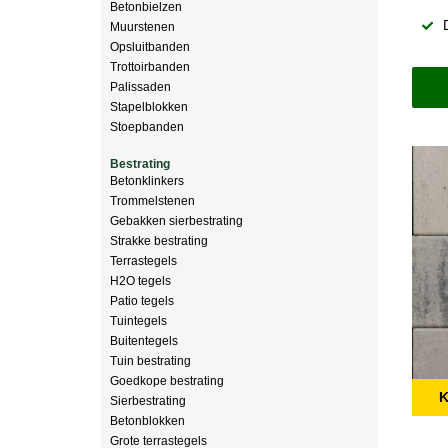
Betonbielzen
Muurstenen
Opsluitbanden
Trottoirbanden
Palissaden
Stapelblokken
Stoepbanden
Bestrating
Betonklinkers
Trommelstenen
Gebakken sierbestrating
Strakke bestrating
Terrastegels
H2O tegels
Patio tegels
Tuintegels
Buitentegels
Tuin bestrating
Goedkope bestrating
K
Sierbestrating
Betonblokken
Grote terrastegels