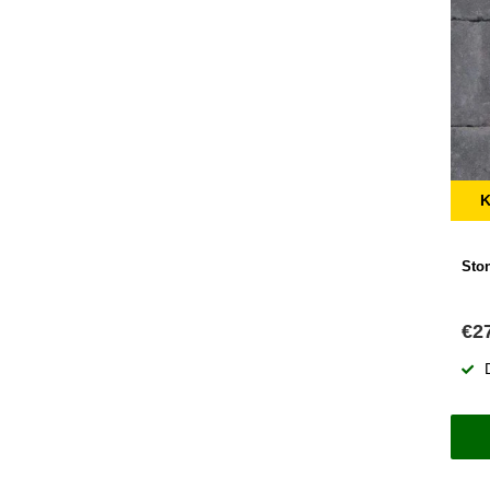
K
Sto
€2