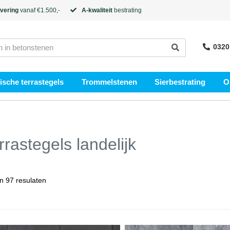
evering
vanaf €1.500,-
A-kwaliteit
bestrating
0320
sche terrastegels
Trommelstenen
Sierbestrating
O
rrastegels landelijk
n 97 resulaten