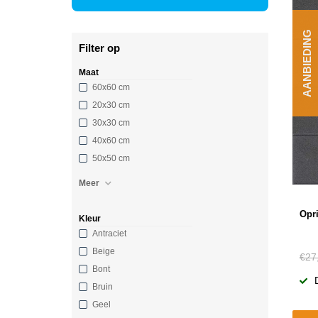
AANBIEDING
Filter op
Maat
60x60 cm
20x30 cm
30x30 cm
40x60 cm
50x50 cm
Meer
Opri
Kleur
Antraciet
Beige
€27
Bont
Bruin
Geel