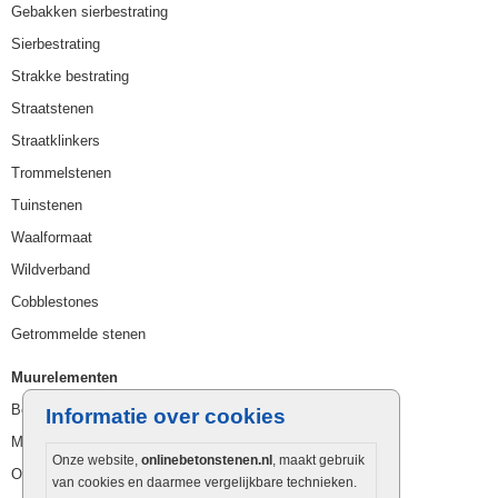
Gebakken sierbestrating
Sierbestrating
Strakke bestrating
Straatstenen
Straatklinkers
Trommelstenen
Tuinstenen
Waalformaat
Wildverband
Cobblestones
Getrommelde stenen
Muurelementen
Betonbielzen
Informatie over cookies
Muurstenen
Onze website,
onlinebetonstenen.nl
, maakt gebruik
Opsluitbanden
van cookies en daarmee vergelijkbare technieken.