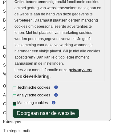
Onlinebetonstenen.nl
gebruikt functionele cookies
Palissaden
om het gedrag van websitebezoekers na te gaan en
Stapelblokken
de website aan de hand van deze gegevens te
Betonblokken
verbeteren. Daarnaast plaatsen derden marketing
cookies om gepersonaliseerde advertenties te
Stapelstenen
tonen. Met het plaatsen van marketing cookies
worden persoonsgegevens verwerkt. Je geeft
toestemming voor deze verwerking wanneer je
Extra benodigdheden
hieronder een vinkje plaatst. Wil je niet alle cookies
Ophoogzand
accepteren? Dan kan je dit op ieder moment
aanpassen in de instellingen.
Siergrind en siersplit
privacy- en
Lees voor meer informatie onze
Waterafvoer
cookieverklaring
.
Overig
Technische cookies
Aanbiedingen
Analytische cookies
Marketing cookies
Goedkope bestrating
Goedkope tuintegels
Doorgaan naar de website
Kunstgras
Tuintegels outlet