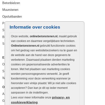
Betonbielzen
Muurstenen
Opsluitbanden
Palissaden
Informatie over cookies
Stapelblokken
Onze website,
onlinebetonstenen.nl
, maakt gebruik
Betonblokken
van cookies en daarmee vergelijkbare technieken.
Stapelstenen
Onlinebetonstenen.nl
gebruikt functionele cookies
om het gedrag van websitebezoekers na te gaan en
de website aan de hand van deze gegevens te
Extra benodigdheden
verbeteren. Daarnaast plaatsen derden marketing
Ophoogzand
cookies om gepersonaliseerde advertenties te
tonen. Met het plaatsen van marketing cookies
Siergrind en siersplit
worden persoonsgegevens verwerkt. Je geeft
Waterafvoer
toestemming voor deze verwerking wanneer je
hieronder een vinkje plaatst. Wil je niet alle cookies
Overig
accepteren? Dan kan je dit op ieder moment
aanpassen in de instellingen.
Aanbiedingen
privacy- en
Lees voor meer informatie onze
Goedkope bestrating
cookieverklaring
.