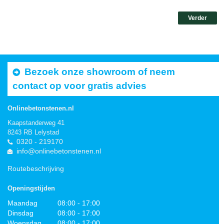
Verder
Bezoek onze showroom of neem
contact op voor gratis advies
Onlinebetonstenen.nl
Kaapstanderweg 41
8243 RB Lelystad
0320 - 219170
info@onlinebetonstenen.nl
Routebeschrijving
Openingstijden
Maandag
08:00 - 17:00
Dinsdag
08:00 - 17:00
Woensdag
08:00 - 17:00