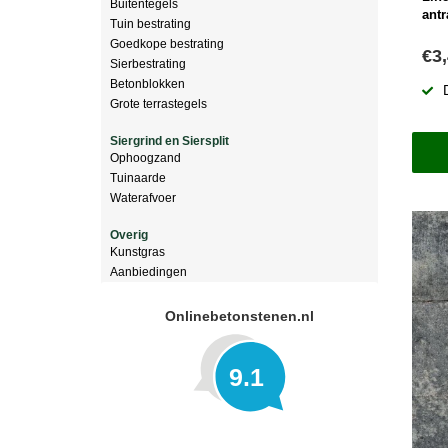
Buitentegels
antr
Tuin bestrating
Goedkope bestrating
€3
Sierbestrating
Betonblokken
Grote terrastegels
Siergrind en Siersplit
Ophoogzand
Tuinaarde
Waterafvoer
Overig
Kunstgras
Aanbiedingen
Onlinebetonstenen.nl
9.1