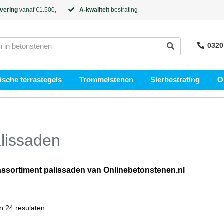
evering
vanaf €1.500,-
A-kwaliteit
bestrating
0320
sche terrastegels
Trommelstenen
Sierbestrating
O
lissaden
assortiment palissaden van Onlinebetonstenen.nl
n 24 resulaten