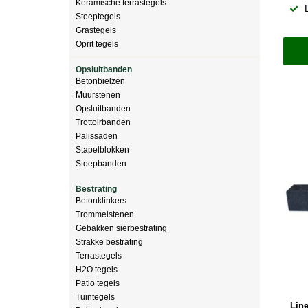
Keramische terrastegels
Stoeptegels
Grastegels
Oprit tegels
Opsluitbanden
Betonbielzen
Muurstenen
Opsluitbanden
Trottoirbanden
Palissaden
Stapelblokken
Stoepbanden
Bestrating
Betonklinkers
Trommelstenen
Gebakken sierbestrating
Strakke bestrating
Terrastegels
H2O tegels
Patio tegels
Tuintegels
Lin