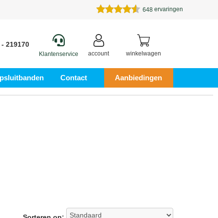
ervaringen
648
 - 219170
account
winkelwagen
Klantenservice
psluitbanden
Contact
Aanbiedingen
Sorteren op: