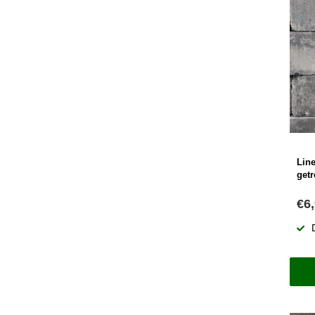
Lin
get
€6