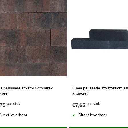
ea palissade 15x15x60cm strak
Linea palissade 15x15x80cm st
olore
antraciet
per stuk
per stuk
,75
€7,65
Direct leverbaar
Direct leverbaar