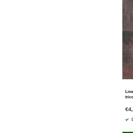
Lin
tric
€4