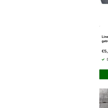
Lin
get
€5