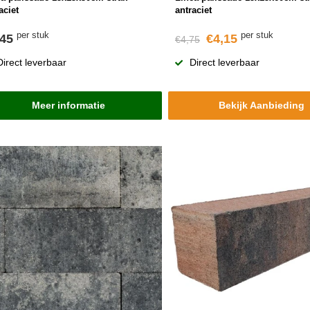
aciet
antraciet
per stuk
per stuk
,45
€4,15
€4,75
Direct leverbaar
Direct leverbaar
Meer informatie
Bekijk Aanbieding