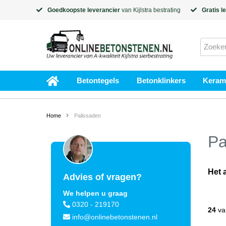
Goedkoopste leverancier
van
Kijlstra
bestrating
Gratis l
Betontegels
Betonklinkers
Kerami
Home
Palissaden
Pa
Het 
Advies of vragen?
We helpen u graag
0320 - 219170
24
va
info@onlinebetonstenen.nl