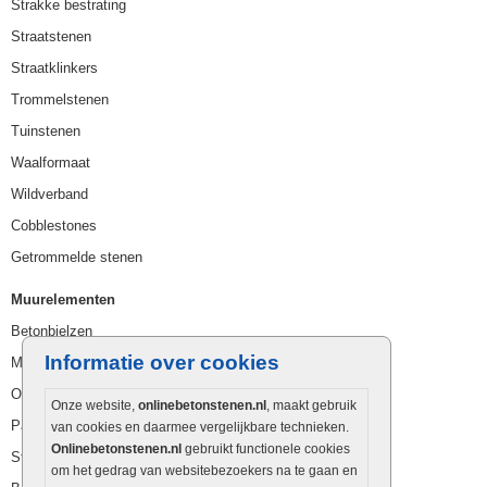
Strakke bestrating
Straatstenen
Straatklinkers
Trommelstenen
Tuinstenen
Waalformaat
Wildverband
Cobblestones
Getrommelde stenen
Muurelementen
Betonbielzen
Informatie over cookies
Muurstenen
Opsluitbanden
Onze website,
onlinebetonstenen.nl
, maakt gebruik
Palissaden
van cookies en daarmee vergelijkbare technieken.
Onlinebetonstenen.nl
gebruikt functionele cookies
Stapelblokken
om het gedrag van websitebezoekers na te gaan en