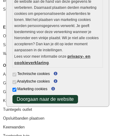
Betonblokken
de website aan de hand van deze gegevens te
verbeteren. Daarnaast plaatsen derden marketing
Stapelstenen
cookies om gepersonaliseerde advertenties te
tonen. Met het plaatsen van marketing cookies
worden persoonsgegevens verwerkt. Je geeft
Extra benodigdheden
toestemming voor deze verwerking wanneer je
Ophoogzand
hieronder een vinkje plaatst. Wil je niet alle cookies
accepteren? Dan kan je dit op ieder moment
Siergrind en siersplit
aanpassen in de instellingen.
Waterafvoer
privacy- en
Lees voor meer informatie onze
cookieverklaring
.
Overig
Technische cookies
Aanbiedingen
Analytische cookies
Goedkope bestrating
Marketing cookies
Goedkope tuintegels
Doorgaan naar de website
Kunstgras
Tuintegels outlet
Opsluitbanden plaatsen
Keerwanden
Traptreden tuin