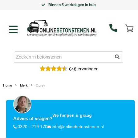
Binnen 5 werkdagen in huis
ervaringen
648
Home
Merk
Oprey
We helpen u graag
Advies of vragen?
0320 - 219 170
info@onlinebetonstenen.nl