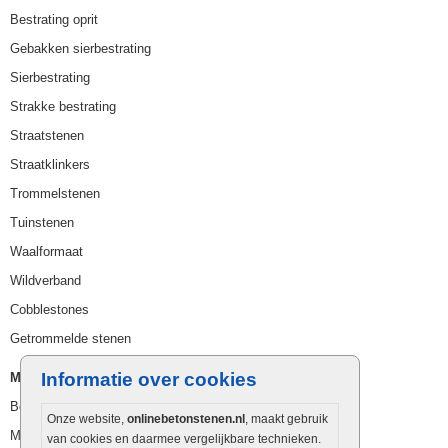
Bestrating oprit
Gebakken sierbestrating
Sierbestrating
Strakke bestrating
Straatstenen
Straatklinkers
Trommelstenen
Tuinstenen
Waalformaat
Wildverband
Cobblestones
Getrommelde stenen
Informatie over cookies
Muurelementen
Betonbielzen
Onze website,
onlinebetonstenen.nl
, maakt gebruik
Muurstenen
van cookies en daarmee vergelijkbare technieken.