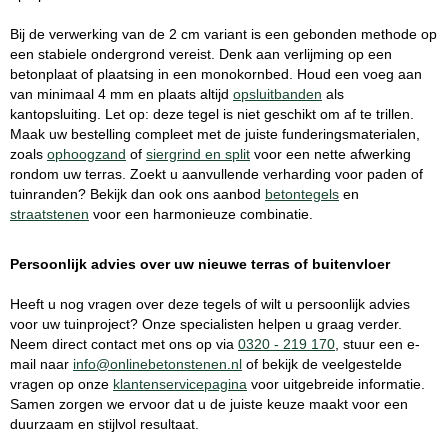
Bij de verwerking van de 2 cm variant is een gebonden methode op
een stabiele ondergrond vereist. Denk aan verlijming op een
betonplaat of plaatsing in een monokornbed. Houd een voeg aan
van minimaal 4 mm en plaats altijd
opsluitbanden
als
kantopsluiting. Let op: deze tegel is niet geschikt om af te trillen.
Maak uw bestelling compleet met de juiste funderingsmaterialen,
zoals
ophoogzand
of
siergrind en split
voor een nette afwerking
rondom uw terras. Zoekt u aanvullende verharding voor paden of
tuinranden? Bekijk dan ook ons aanbod
betontegels
en
straatstenen
voor een harmonieuze combinatie.
Persoonlijk advies over uw nieuwe terras of buitenvloer
Heeft u nog vragen over deze tegels of wilt u persoonlijk advies
voor uw tuinproject? Onze specialisten helpen u graag verder.
Neem direct contact met ons op via
0320 - 219 170
, stuur een e-
mail naar
info@onlinebetonstenen.nl
of bekijk de veelgestelde
vragen op onze
klantenservicepagina
voor uitgebreide informatie.
Samen zorgen we ervoor dat u de juiste keuze maakt voor een
duurzaam en stijlvol resultaat.