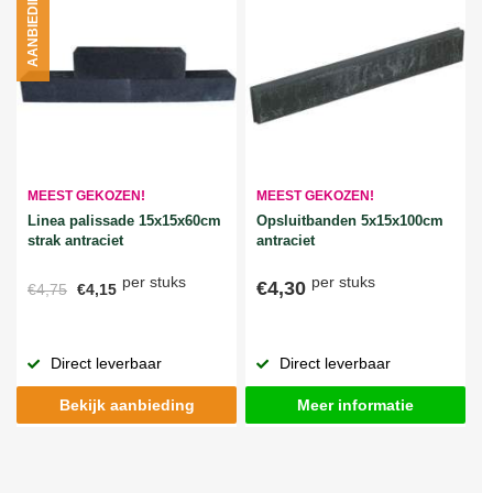
AANBIEDING
MEEST GEKOZEN!
MEEST GEKOZEN!
Linea palissade 15x15x60cm
Opsluitbanden 5x15x100cm
strak antraciet
antraciet
per stuks
per stuks
€4,30
€4,75
€4,15
Direct leverbaar
Direct leverbaar
Bekijk aanbieding
Meer informatie