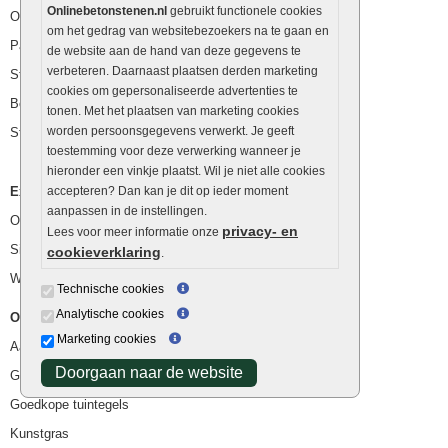
Onlinebetonstenen.nl
gebruikt functionele cookies
Opsluitbanden
om het gedrag van websitebezoekers na te gaan en
Palissaden
de website aan de hand van deze gegevens te
verbeteren. Daarnaast plaatsen derden marketing
Stapelblokken
cookies om gepersonaliseerde advertenties te
Betonblokken
tonen. Met het plaatsen van marketing cookies
worden persoonsgegevens verwerkt. Je geeft
Stapelstenen
toestemming voor deze verwerking wanneer je
hieronder een vinkje plaatst. Wil je niet alle cookies
Extra benodigdheden
accepteren? Dan kan je dit op ieder moment
aanpassen in de instellingen.
Ophoogzand
privacy- en
Lees voor meer informatie onze
Siergrind en siersplit
cookieverklaring
.
Waterafvoer
Technische cookies
Analytische cookies
Overig
Marketing cookies
Aanbiedingen
Doorgaan naar de website
Goedkope bestrating
Goedkope tuintegels
Kunstgras