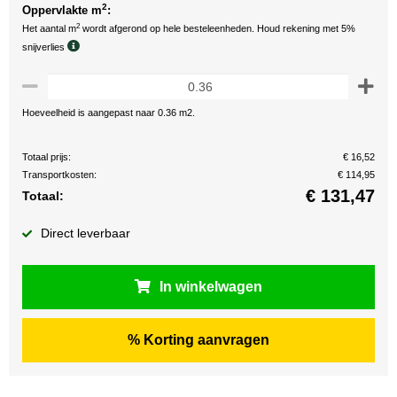
2
Oppervlakte m
:
2
Het aantal m
wordt afgerond op hele besteleenheden. Houd rekening met 5%
snijverlies
Hoeveelheid is aangepast naar 0.36 m2.
Totaal prijs:
€ 16,52
Transportkosten:
€ 114,95
€
131,47
Totaal:
Direct leverbaar
In winkelwagen
% Korting aanvragen