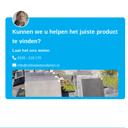
Kunnen we u helpen het juiste product
te vinden?
Laat het ons weten
0320 - 219 170
info@onlinebetonstenen.nl