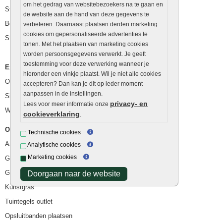
om het gedrag van websitebezoekers na te gaan en
Stapelblokken
de website aan de hand van deze gegevens te
Betonblokken
verbeteren. Daarnaast plaatsen derden marketing
cookies om gepersonaliseerde advertenties te
Stapelstenen
tonen. Met het plaatsen van marketing cookies
worden persoonsgegevens verwerkt. Je geeft
toestemming voor deze verwerking wanneer je
Extra benodigdheden
hieronder een vinkje plaatst. Wil je niet alle cookies
Ophoogzand
accepteren? Dan kan je dit op ieder moment
aanpassen in de instellingen.
Siergrind en siersplit
privacy- en
Lees voor meer informatie onze
Waterafvoer
cookieverklaring
.
Overig
Technische cookies
Aanbiedingen
Analytische cookies
Marketing cookies
Goedkope bestrating
Goedkope tuintegels
Doorgaan naar de website
Kunstgras
Tuintegels outlet
Opsluitbanden plaatsen