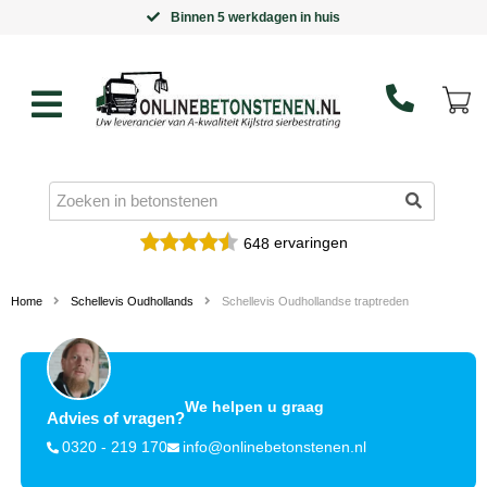
Binnen 5 werkdagen in huis
ervaringen
648
Home
Schellevis Oudhollands
Schellevis Oudhollandse traptreden
We helpen u graag
Advies of vragen?
0320 - 219 170
info@onlinebetonstenen.nl