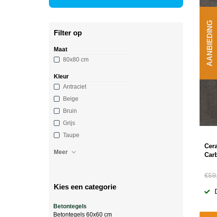
AANBIEDING
Filter op
Maat
80x80 cm
Kleur
Antraciet
Beige
Bruin
Grijs
Taupe
Cer
Meer
Car
€59
Kies een categorie
Betontegels
Betontegels 60x60 cm