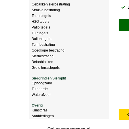
Gebakken sierbestrating
Strakke bestrating
Terrastegels
H2O tegels
Patio tegels
Tuintegels
Buitentegels
Tuin bestrating
Goedkope bestrating
Sierbestrating
Betonblokken
Grote terrastegels
Siergrind en Siersplit
Ophoogzand
Tuinaarde
Waterafvoer
Overig
Kunstgras
K
Aanbiedingen
Onlinebetonstenen.nl