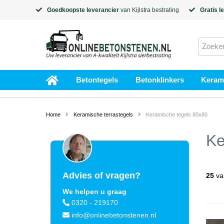
Goedkoopste leverancier
van
Kijlstra
bestrating
Gratis l
Betontegels
Betonklinkers
Kerami
Home
Keramische terrastegels
Keramische tegels 80x80
Ke
Advies of vragen?
25
va
We helpen u graag
0320 - 219170
info@onlinebetonstenen.nl