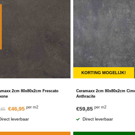
KORTING MOGELIJK!
amaxx 2cm 80x80x2cm Frescato
Ceramaxx 2cm 80x80x2cm Cime
bone
Anthracite
per m2
per m2
€46,95
€59,85
,85
Direct leverbaar
Direct leverbaar