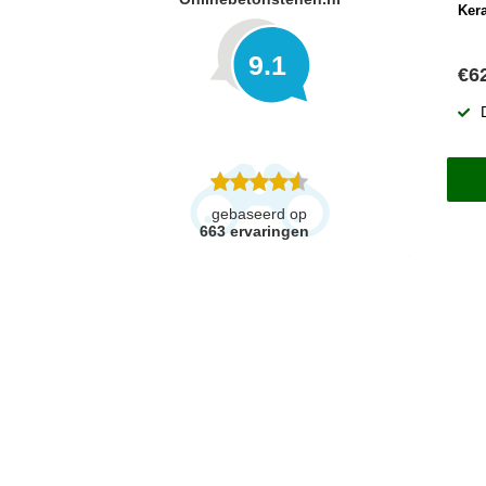
Ker
9.1
€6
gebaseerd op
663
ervaringen