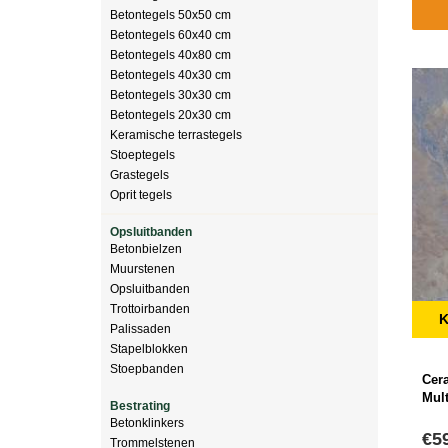
Betontegels 50x50 cm
Betontegels 60x40 cm
Betontegels 40x80 cm
Betontegels 40x30 cm
Betontegels 30x30 cm
Betontegels 20x30 cm
Keramische terrastegels
Stoeptegels
Grastegels
Oprit tegels
Opsluitbanden
Betonbielzen
Muurstenen
Opsluitbanden
Trottoirbanden
K
Palissaden
Stapelblokken
Stoepbanden
Cer
Mult
Bestrating
Betonklinkers
€5
Trommelstenen