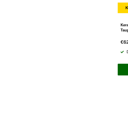
K
Ker
Tau
€6