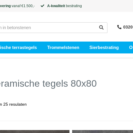
evering
vanaf €1.500,-
A-kwaliteit
bestrating
0320
sche terrastegels
Trommelstenen
Sierbestrating
O
ramische tegels 80x80
n 25 resulaten