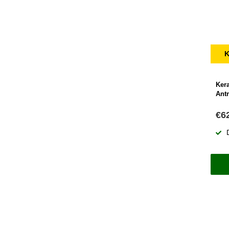
K
Ker
Antr
€6