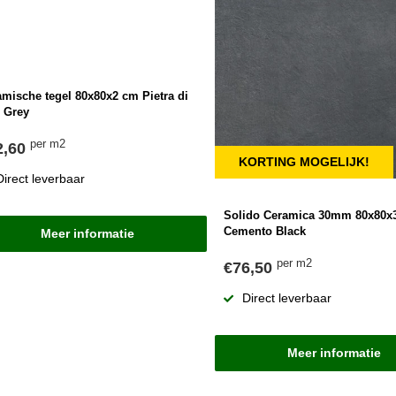
mische tegel 80x80x2 cm Pietra di
s Grey
per m2
2,60
KORTING MOGELIJK!
Direct leverbaar
Solido Ceramica 30mm 80x80
Cemento Black
Meer informatie
per m2
€76,50
Direct leverbaar
Meer informatie