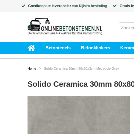
Goedkoopste leverancier
van
Kijlstra
bestrating
Gratis l
Betontegels
Betonklinkers
Kerami
Home
Solido Ceramica 30mm 80x80x3cm Metropole Grey
Solido Ceramica 30mm 80x8