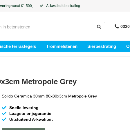
evering
vanaf €1.500,-
A-kwaliteit
bestrating
0320
sche terrastegels
Trommelstenen
Sierbestrating
O
0x3cm Metropole Grey
Solido Ceramica 30mm 80x80x3cm Metropole Grey
Snelle levering
Laagste prijsgarantie
Uitsluitend A-kwaliteit