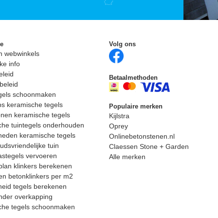
ie
Volg ons
n webwinkels
ke info
eleid
Betaalmethoden
beleid
egels schoonmaken
ps keramische tegels
Populaire merken
nen keramische tegels
Kijlstra
he tuintegels onderhouden
Oprey
heden keramische tegels
Onlinebetonstenen.nl
dsvriendelijke tuin
Claessen Stone + Garden
astegels vervoeren
Alle merken
lan klinkers berekenen
n betonklinkers per m2
eid tegels berekenen
nder overkapping
che tegels schoonmaken