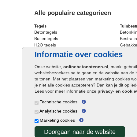
Alle populaire categorieën
Tegels
Tuinbest
Betontegels
Betonkli
Buitentegels
Bestratin
H2O tegels
Gebakken
Keramische terrastegels
Sierbest
Informatie over cookies
Oprit tegels
Strakke 
Patio tegels
Straatst
Onze website,
onlinebetonstenen.nl
, maakt gebrui
Siertegels
Straatkli
websitebezoekers na te gaan en de website aan de 
Stoeptegels
Trommel
te tonen. Met het plaatsen van marketing cookies w
Straattegels
Tuinsten
je niet alle cookies accepteren? Dan kan je dit op i
Terrastegels
Waalfor
Lees voor meer informatie onze
privacy- en cookie
Tuintegels
Wildver
Technische cookies
Buitentegels
Cobbles
Grote terrastegels
Getromm
Analytische cookies
Marketing cookies
Doorgaan naar de website
Onlinebetonstenen.nl ©2026