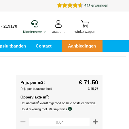
ervaringen
648
 - 219170
account
winkelwagen
Klantenservice
psluitbanden
Contact
Aanbiedingen
€ 71,50
Prijs per m2:
Prijs per besteleenheid
€ 45,76
2
Oppervlakte m
:
2
Het aantal m
wordt afgerond op hele besteleenheden.
Houd rekening met 5% snijverlies