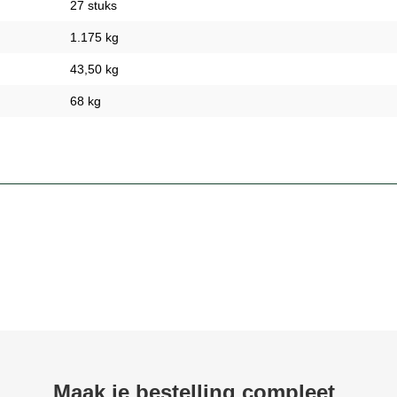
27 stuks
1.175 kg
43,50 kg
68 kg
Maak je bestelling compleet