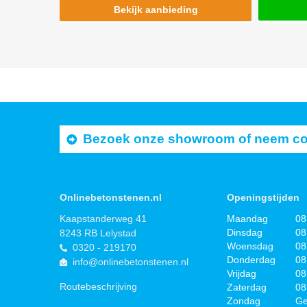
Bekijk aanbieding
Bezoek onze showroom of neem cont
Onlinebetonstenen.nl
Openingstijden
Kaapstanderweg 41
Maandag
08
Dinsdag
08
8243 RB Lelystad
Woensdag
08
0320 - 219170
Donderdag
08
info@onlinebetonstenen.nl
Vrijdag
08
Routebeschrijving
Zaterdag
08
Zondag
Ge