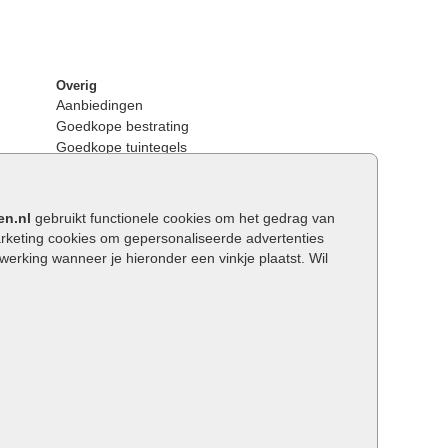
Overig
Aanbiedingen
Goedkope bestrating
Goedkope tuintegels
Kunstgras
Tuintegels outlet
Opsluitbanden plaatsen
en.nl
gebruikt functionele cookies om het gedrag van
Keerwanden
keting cookies om gepersonaliseerde advertenties
Traptreden tuin
rking wanneer je hieronder een vinkje plaatst. Wil
Wat is een facetrand?