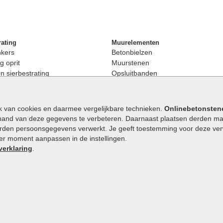
rating
Muurelementen
nkers
Betonbielzen
g oprit
Muurstenen
 sierbestrating
Opsluitbanden
rating
Palissaden
bestrating
Stapelblokken
enen
Betonblokken
k van cookies en daarmee vergelijkbare technieken.
Onlinebetonsten
nkers
Stapelstenen
hand van deze gegevens te verbeteren. Daarnaast plaatsen derden mar
stenen
orden persoonsgegevens verwerkt. Je geeft toestemming voor deze verwe
en
eder moment aanpassen in de instellingen.
Extra benodigdheden
maat
verklaring
.
Ophoogzand
band
Siergrind en siersplit
tones
Waterafvoer
elde stenen