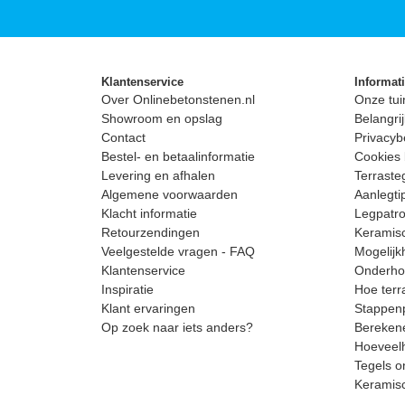
Klantenservice
Informat
Over Onlinebetonstenen.nl
Onze tui
Showroom en opslag
Belangrij
Contact
Privacyb
Bestel- en betaalinformatie
Cookies 
Levering en afhalen
Terrast
Algemene voorwaarden
Aanlegti
Klacht informatie
Legpatro
Retourzendingen
Keramisc
Veelgestelde vragen - FAQ
Mogelijk
Klantenservice
Onderhou
Inspiratie
Hoe terr
Klant ervaringen
Stappenp
Op zoek naar iets anders?
Berekene
Hoeveelh
Tegels o
Keramis