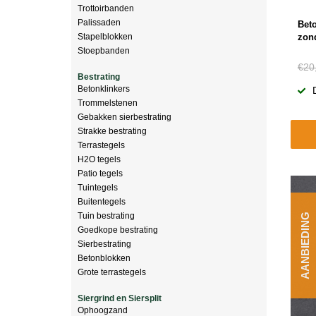
Trottoirbanden
Palissaden
Bet
Stapelblokken
zond
Stoepbanden
€20
Bestrating
Betonklinkers
Trommelstenen
Gebakken sierbestrating
Strakke bestrating
Terrastegels
H2O tegels
Patio tegels
Tuintegels
Buitentegels
Tuin bestrating
AANBIEDING
Goedkope bestrating
Sierbestrating
Betonblokken
Grote terrastegels
Siergrind en Siersplit
Ophoogzand