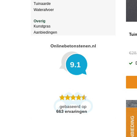
Tuinaarde
Waterafvoer
Overig
Kunstgras
Aanbiedingen
Tuin
Onlinebetonstenen.nl
€28
9.1
gebaseerd op
663
ervaringen
AANBIEDING