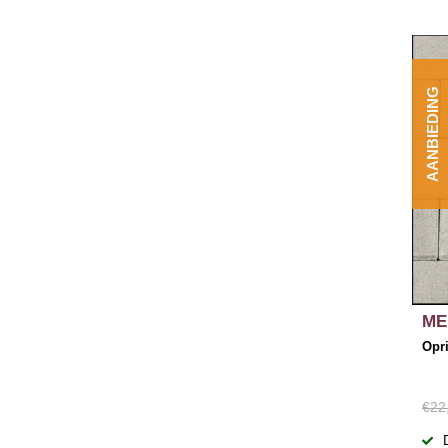
AANBIEDING
ME
Opri
€22