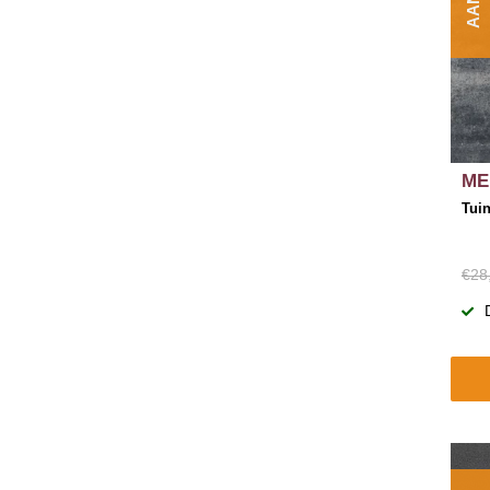
ME
Tuin
€28