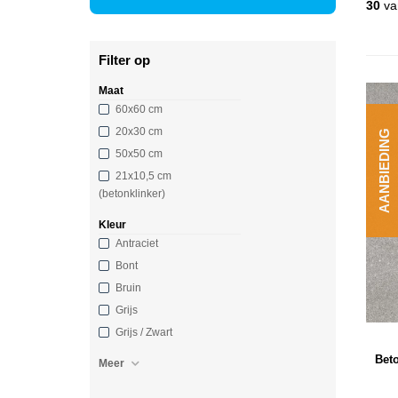
30
va
Filter op
Maat
60x60 cm
20x30 cm
AANBIEDING
50x50 cm
21x10,5 cm
(betonklinker)
Kleur
Antraciet
Bont
Bruin
Grijs
Grijs / Zwart
Bet
Meer