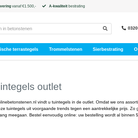
evering
vanaf €1.500,-
A-kwaliteit
bestrating
0320
sche terrastegels
Trommelstenen
Sierbestrating
O
integels outlet
nlinebetonstenen.nl vindt u tuintegels in de outlet. Omdat we ons assort
ze tuintegels uit voorgaande trends tegen een aantrekkelijke prijs. Zo 
lang meegaan. Bestel eenvoudig online: uw bestelling wordt al binnen