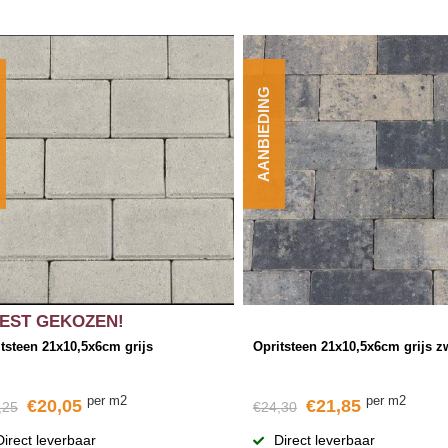
AANBIEDING
EST GEKOZEN!
tsteen 21x10,5x6cm grijs
Opritsteen 21x10,5x6cm grijs z
per m2
per m2
€20,05
€21,85
,25
€24,30
Direct leverbaar
Direct leverbaar