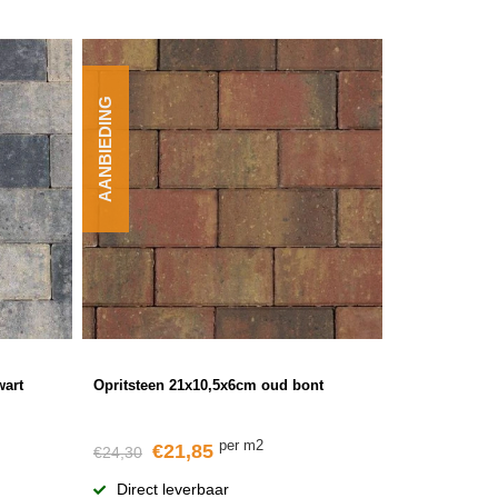
AANBIEDING
wart
Opritsteen 21x10,5x6cm oud bont
per m2
€21,85
€24,30
Direct leverbaar