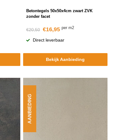
Betontegels 50x50x4cm zwart ZVK
zonder facet
per m2
€16,95
€20,50
Direct leverbaar
Bekijk Aanbieding
AANBIEDING