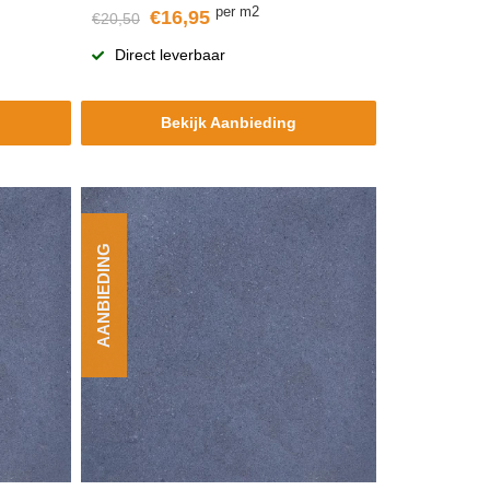
per m2
€16,95
€20,50
Direct leverbaar
Bekijk Aanbieding
AANBIEDING