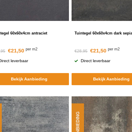
tegel 60x60x4cm antraciet
Tuintegel 60x60x4cm dark sepi
per m2
per m2
€21,50
€21,50
,95
€28,95
Direct leverbaar
Direct leverbaar
Bekijk Aanbieding
Bekijk Aanbieding
AANBIEDING