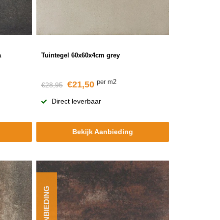
a
Tuintegel 60x60x4cm grey
per m2
€21,50
€28,95
Direct leverbaar
Bekijk Aanbieding
AANBIEDING