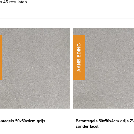
n 45 resulaten
AANBIEDING
ontegels 50x50x4cm grijs
Betontegels 50x50x4cm grijs Z
zonder facet