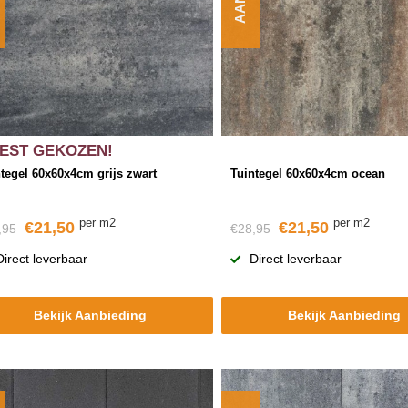
EST GEKOZEN!
tegel 60x60x4cm grijs zwart
Tuintegel 60x60x4cm ocean
per m2
per m2
€21,50
€21,50
,95
€28,95
Direct leverbaar
Direct leverbaar
Bekijk Aanbieding
Bekijk Aanbieding