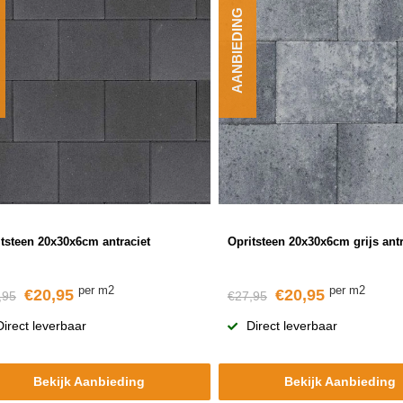
AANBIEDING
tsteen 20x30x6cm antraciet
Opritsteen 20x30x6cm grijs antr
per m2
per m2
€20,95
€20,95
,95
€27,95
Direct leverbaar
Direct leverbaar
Bekijk Aanbieding
Bekijk Aanbieding