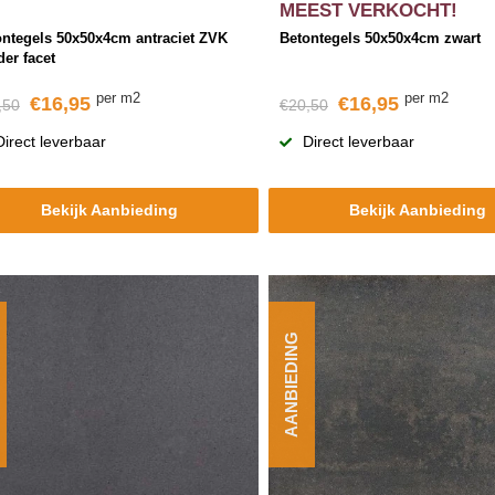
MEEST VERKOCHT!
ontegels 50x50x4cm antraciet ZVK
Betontegels 50x50x4cm zwart
er facet
per m2
per m2
€16,95
€16,95
,50
€20,50
Direct leverbaar
Direct leverbaar
Bekijk Aanbieding
Bekijk Aanbieding
AANBIEDING