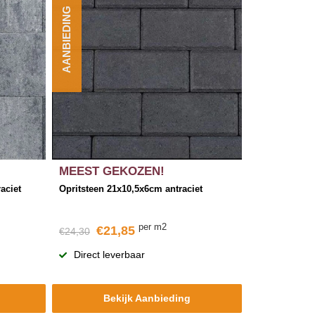
AANBIEDING
MEEST GEKOZEN!
aciet
Opritsteen 21x10,5x6cm antraciet
per m2
€21,85
€24,30
Direct leverbaar
Bekijk Aanbieding