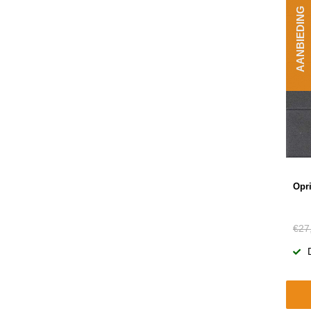
AANBIEDING
Opri
€27