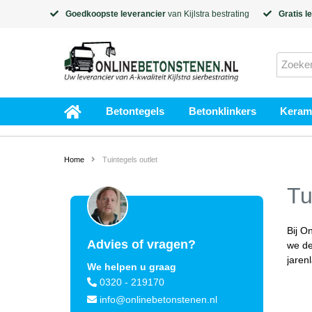
Goedkoopste leverancier
van
Kijlstra
bestrating
Gratis l
Betontegels
Betonklinkers
Kerami
Home
Tuintegels outlet
Tu
Bij O
Advies of vragen?
we de
jaren
We helpen u graag
0320 - 219170
info@onlinebetonstenen.nl