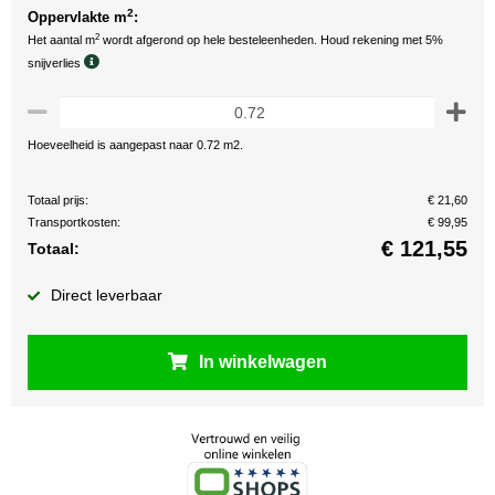
2
Oppervlakte m
:
2
Het aantal m
wordt afgerond op hele besteleenheden. Houd rekening met 5%
snijverlies
Hoeveelheid is aangepast naar 0.72 m2.
Totaal prijs:
€ 21,60
Transportkosten:
€ 99,95
€
121,55
Totaal:
Direct leverbaar
In winkelwagen