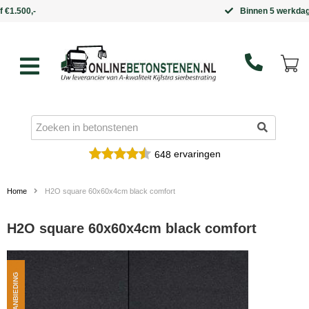
Binnen 5 werkdagen in huis
ervaringen
648
Home
H2O square 60x60x4cm black comfort
H2O square 60x60x4cm black comfort
AANBIEDING