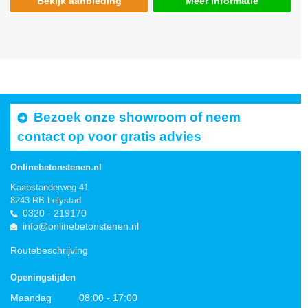
Bekijk aanbieding
Meer informatie
Bezoek onze showroom of neem
contact op voor gratis advies
Onlinebetonstenen.nl
Kaapstanderweg 41
8243 RB Lelystad
0320 - 219170
info@onlinebetonstenen.nl
Routebeschrijving
Openingstijden
Maandag
08:00 - 17:00