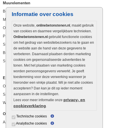
Muurelementen
Betonbielzen
Informatie over cookies
Muurstenen
Onze website,
onlinebetonstenen.nl
, maakt gebruik
Opsluitbanden
van cookies en daarmee vergelijkbare technieken.
Palissaden
Onlinebetonstenen.nl
gebruikt functionele cookies
om het gedrag van websitebezoekers na te gaan en
Stapelblokken
de website aan de hand van deze gegevens te
Betonblokken
verbeteren. Daarnaast plaatsen derden marketing
cookies om gepersonaliseerde advertenties te
Stapelstenen
tonen. Met het plaatsen van marketing cookies
worden persoonsgegevens verwerkt. Je geeft
toestemming voor deze verwerking wanneer je
Extra benodigdheden
hieronder een vinkje plaatst. Wil je niet alle cookies
Ophoogzand
accepteren? Dan kan je dit op ieder moment
aanpassen in de instellingen.
Siergrind en siersplit
privacy- en
Lees voor meer informatie onze
Waterafvoer
cookieverklaring
.
Overig
Technische cookies
Aanbiedingen
Analytische cookies