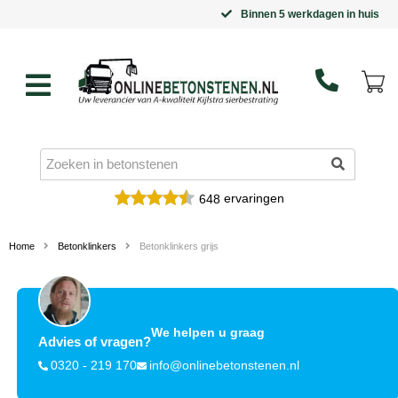
Binnen 5 werkdagen in huis
ervaringen
648
Home
Betonklinkers
Betonklinkers grijs
We helpen u graag
Advies of vragen?
0320 - 219 170
info@onlinebetonstenen.nl