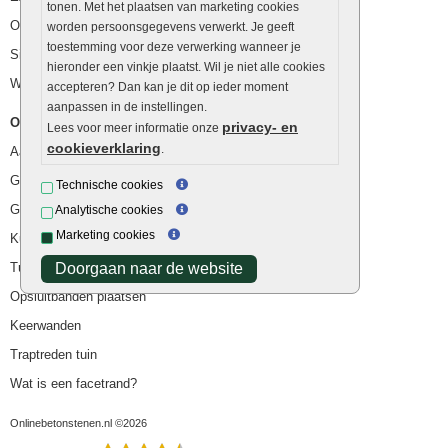
tonen. Met het plaatsen van marketing cookies
Ophoogzand
worden persoonsgegevens verwerkt. Je geeft
toestemming voor deze verwerking wanneer je
Siergrind en siersplit
hieronder een vinkje plaatst. Wil je niet alle cookies
Waterafvoer
accepteren? Dan kan je dit op ieder moment
aanpassen in de instellingen.
Overig
privacy- en
Lees voor meer informatie onze
cookieverklaring
.
Aanbiedingen
Goedkope bestrating
Technische cookies
Goedkope tuintegels
Analytische cookies
Marketing cookies
Kunstgras
Tuintegels outlet
Doorgaan naar de website
Opsluitbanden plaatsen
Keerwanden
Traptreden tuin
Wat is een facetrand?
Onlinebetonstenen.nl ©2026