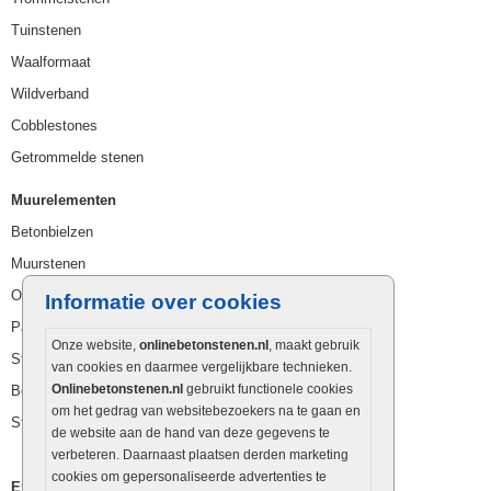
Tuinstenen
Waalformaat
Wildverband
Cobblestones
Getrommelde stenen
Muurelementen
Betonbielzen
Muurstenen
Opsluitbanden
Informatie over cookies
Palissaden
Onze website,
onlinebetonstenen.nl
, maakt gebruik
Stapelblokken
van cookies en daarmee vergelijkbare technieken.
Onlinebetonstenen.nl
gebruikt functionele cookies
Betonblokken
om het gedrag van websitebezoekers na te gaan en
Stapelstenen
de website aan de hand van deze gegevens te
verbeteren. Daarnaast plaatsen derden marketing
cookies om gepersonaliseerde advertenties te
Extra benodigdheden