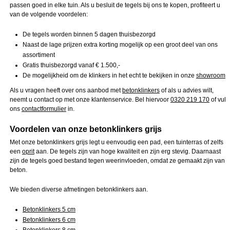
passen goed in elke tuin. Als u besluit de tegels bij ons te kopen, profiteert u
van de volgende voordelen:
De tegels worden binnen 5 dagen thuisbezorgd
Naast de lage prijzen extra korting mogelijk op een groot deel van ons
assortiment
Gratis thuisbezorgd vanaf € 1.500,-
De mogelijkheid om de klinkers in het echt te bekijken in onze
showroom
Als u vragen heeft over ons aanbod met
betonklinkers
of als u advies wilt,
neemt u contact op met onze klantenservice. Bel hiervoor
0320 219 170
of vul
ons
contactformulier
in.
Voordelen van onze betonklinkers grijs
Met onze betonklinkers grijs legt u eenvoudig een pad, een tuinterras of zelfs
een
oprit
aan. De tegels zijn van hoge kwaliteit en zijn erg stevig. Daarnaast
zijn de tegels goed bestand tegen weerinvloeden, omdat ze gemaakt zijn van
beton.
We bieden diverse afmetingen betonklinkers aan.
Betonklinkers 5 cm
Betonklinkers 6 cm