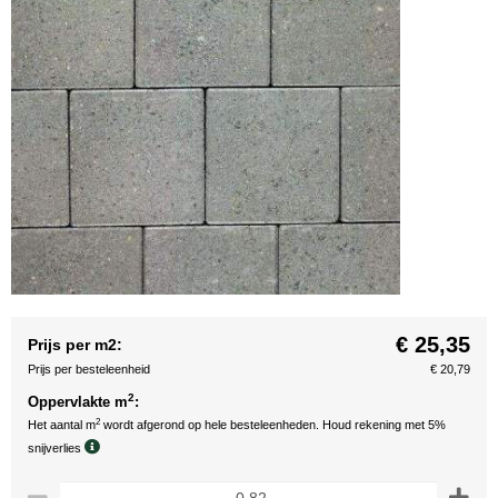
€ 25,35
Prijs per m2:
Prijs per besteleenheid
€ 20,79
2
Oppervlakte m
:
2
Het aantal m
wordt afgerond op hele besteleenheden. Houd rekening met 5%
snijverlies