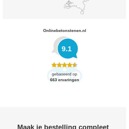
Onlinebetonstenen.nl
9.1
gebaseerd op
663
ervaringen
Maak je bestelling compleet