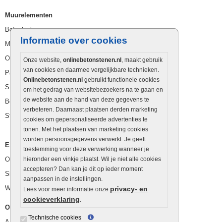
Muurelementen
Betonbielzen
Informatie over cookies
Muurstenen
Opsluitbanden
Onze website,
onlinebetonstenen.nl
, maakt gebruik
van cookies en daarmee vergelijkbare technieken.
Palissaden
Onlinebetonstenen.nl
gebruikt functionele cookies
Stapelblokken
om het gedrag van websitebezoekers na te gaan en
de website aan de hand van deze gegevens te
Betonblokken
verbeteren. Daarnaast plaatsen derden marketing
Stapelstenen
cookies om gepersonaliseerde advertenties te
tonen. Met het plaatsen van marketing cookies
worden persoonsgegevens verwerkt. Je geeft
Extra benodigdheden
toestemming voor deze verwerking wanneer je
Ophoogzand
hieronder een vinkje plaatst. Wil je niet alle cookies
accepteren? Dan kan je dit op ieder moment
Siergrind en siersplit
aanpassen in de instellingen.
Waterafvoer
privacy- en
Lees voor meer informatie onze
cookieverklaring
.
Overig
Technische cookies
Aanbiedingen