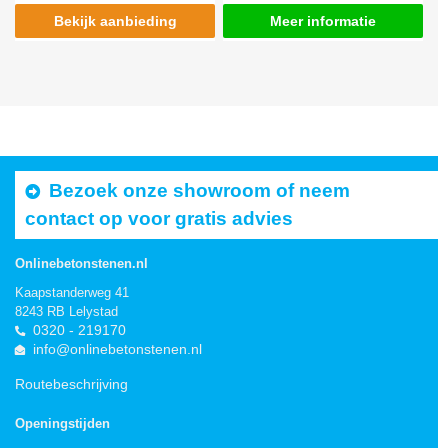
Bekijk aanbieding
Meer informatie
Bezoek onze showroom of neem
contact op voor gratis advies
Onlinebetonstenen.nl
Kaapstanderweg 41
8243 RB Lelystad
0320 - 219170
info@onlinebetonstenen.nl
Routebeschrijving
Openingstijden