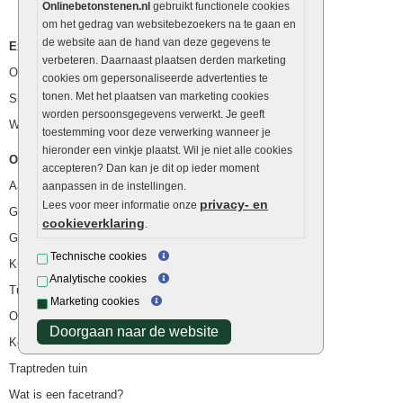
Onlinebetonstenen.nl
gebruikt functionele cookies
om het gedrag van websitebezoekers na te gaan en
de website aan de hand van deze gegevens te
Extra benodigdheden
verbeteren. Daarnaast plaatsen derden marketing
Ophoogzand
cookies om gepersonaliseerde advertenties te
tonen. Met het plaatsen van marketing cookies
Siergrind en siersplit
worden persoonsgegevens verwerkt. Je geeft
Waterafvoer
toestemming voor deze verwerking wanneer je
hieronder een vinkje plaatst. Wil je niet alle cookies
Overig
accepteren? Dan kan je dit op ieder moment
Aanbiedingen
aanpassen in de instellingen.
privacy- en
Lees voor meer informatie onze
Goedkope bestrating
cookieverklaring
.
Goedkope tuintegels
Technische cookies
Kunstgras
Analytische cookies
Tuintegels outlet
Marketing cookies
Opsluitbanden plaatsen
Doorgaan naar de website
Keerwanden
Traptreden tuin
Wat is een facetrand?