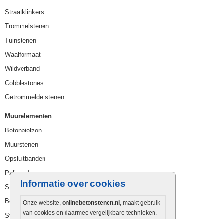
Straatklinkers
Trommelstenen
Tuinstenen
Waalformaat
Wildverband
Cobblestones
Getrommelde stenen
Muurelementen
Betonbielzen
Muurstenen
Opsluitbanden
Palissaden
Informatie over cookies
Stapelblokken
Betonblokken
Onze website,
onlinebetonstenen.nl
, maakt gebruik
van cookies en daarmee vergelijkbare technieken.
Stapelstenen