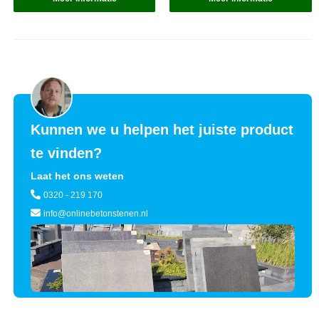
Kunnen we u helpen het juiste product
te vinden?
Laat het ons weten
0320 - 219 170
info@onlinebetonstenen.nl