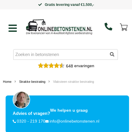
.500,-
Binnen 5 werkdagen i
ervaringen
648
Home
Strakke bestrating
Vlaksteen strakke bestrating
We helpen u graag
Advies of vragen?
0320 - 219 170
info@onlinebetonstenen.nl