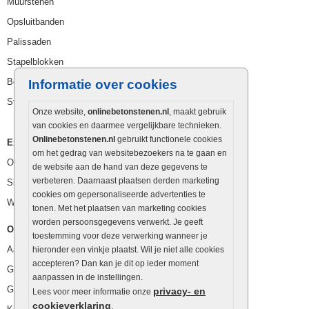
Muurstenen
Opsluitbanden
Palissaden
Stapelblokken
Betonblokken
Informatie over cookies
Stapelstenen
Onze website,
onlinebetonstenen.nl
, maakt gebruik
van cookies en daarmee vergelijkbare technieken.
Onlinebetonstenen.nl
gebruikt functionele cookies
Extra benodigdheden
om het gedrag van websitebezoekers na te gaan en
Ophoogzand
de website aan de hand van deze gegevens te
verbeteren. Daarnaast plaatsen derden marketing
Siergrind en siersplit
cookies om gepersonaliseerde advertenties te
Waterafvoer
tonen. Met het plaatsen van marketing cookies
worden persoonsgegevens verwerkt. Je geeft
Overig
toestemming voor deze verwerking wanneer je
Aanbiedingen
hieronder een vinkje plaatst. Wil je niet alle cookies
accepteren? Dan kan je dit op ieder moment
Goedkope bestrating
aanpassen in de instellingen.
Goedkope tuintegels
privacy- en
Lees voor meer informatie onze
cookieverklaring
.