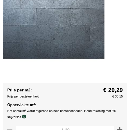
€ 29,29
Prijs per m2:
Prijs per besteleenheid
€ 35,15
2
Oppervlakte m
:
2
Het aantal m
wordt afgerond op hele besteleenheden. Houd rekening met 5%
snijverlies