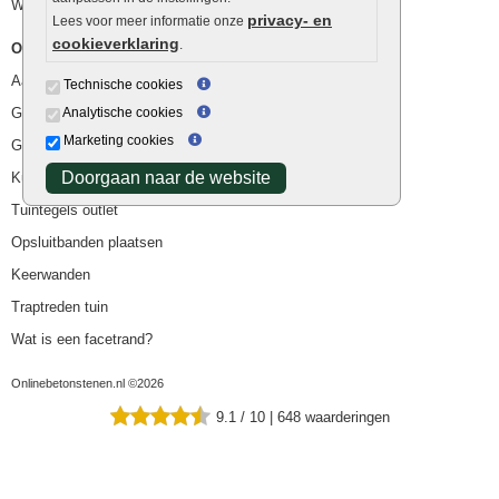
Waterafvoer
privacy- en
Lees voor meer informatie onze
cookieverklaring
.
Overig
Aanbiedingen
Technische cookies
Goedkope bestrating
Analytische cookies
Marketing cookies
Goedkope tuintegels
Doorgaan naar de website
Kunstgras
Tuintegels outlet
Opsluitbanden plaatsen
Keerwanden
Traptreden tuin
Wat is een facetrand?
Onlinebetonstenen.nl ©2026
9.1
/
10
|
648
waarderingen