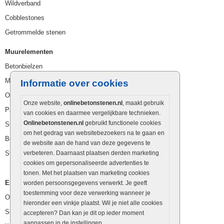
Wildverband
Cobblestones
Getrommelde stenen
Muurelementen
Betonbielzen
Muurstenen
Informatie over cookies
Opsluitbanden
Onze website,
onlinebetonstenen.nl
, maakt gebruik
Palissaden
van cookies en daarmee vergelijkbare technieken.
Onlinebetonstenen.nl
gebruikt functionele cookies
Stapelblokken
om het gedrag van websitebezoekers na te gaan en
Betonblokken
de website aan de hand van deze gegevens te
Stapelstenen
verbeteren. Daarnaast plaatsen derden marketing
cookies om gepersonaliseerde advertenties te
tonen. Met het plaatsen van marketing cookies
Extra benodigdheden
worden persoonsgegevens verwerkt. Je geeft
toestemming voor deze verwerking wanneer je
Ophoogzand
hieronder een vinkje plaatst. Wil je niet alle cookies
Siergrind en siersplit
accepteren? Dan kan je dit op ieder moment
aanpassen in de instellingen.