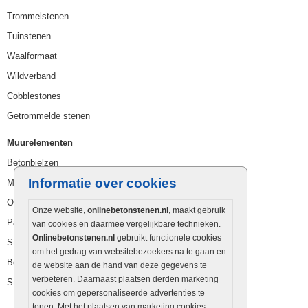
Trommelstenen
Tuinstenen
Waalformaat
Wildverband
Cobblestones
Getrommelde stenen
Muurelementen
Betonbielzen
Informatie over cookies
Muurstenen
Opsluitbanden
Onze website,
onlinebetonstenen.nl
, maakt gebruik
Palissaden
van cookies en daarmee vergelijkbare technieken.
Onlinebetonstenen.nl
gebruikt functionele cookies
Stapelblokken
om het gedrag van websitebezoekers na te gaan en
Betonblokken
de website aan de hand van deze gegevens te
verbeteren. Daarnaast plaatsen derden marketing
Stapelstenen
cookies om gepersonaliseerde advertenties te
tonen. Met het plaatsen van marketing cookies