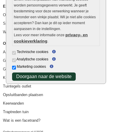
worden persoonsgegevens verwerkt. Je geeft
Extra benodigdheden
toestemming voor deze verwerking wanneer je
Ophoogzand
hieronder een vinkje plaatst. Wil je niet alle cookies
accepteren? Dan kan je dit op ieder moment
Siergrind en siersplit
aanpassen in de instellingen.
Waterafvoer
privacy- en
Lees voor meer informatie onze
cookieverklaring
.
Overig
Aanbiedingen
Technische cookies
Analytische cookies
Goedkope bestrating
Marketing cookies
Goedkope tuintegels
Doorgaan naar de website
Kunstgras
Tuintegels outlet
Opsluitbanden plaatsen
Keerwanden
Traptreden tuin
Wat is een facetrand?
Onlinebetonstenen.nl ©2026