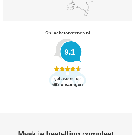
Onlinebetonstenen.nl
9.1
gebaseerd op
663
ervaringen
Maak je bestelling compleet