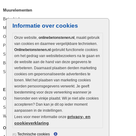
Muurelementen
Betonbielzen
Informatie over cookies
Muurstenen
Opsluitbanden
Onze website,
onlinebetonstenen.nl
, maakt gebruik
van cookies en daarmee vergelijkbare technieken.
Palissaden
Onlinebetonstenen.nl
gebruikt functionele cookies
Stapelblokken
om het gedrag van websitebezoekers na te gaan en
de website aan de hand van deze gegevens te
Betonblokken
verbeteren. Daarnaast plaatsen derden marketing
Stapelstenen
cookies om gepersonaliseerde advertenties te
tonen. Met het plaatsen van marketing cookies
worden persoonsgegevens verwerkt. Je geeft
Extra benodigdheden
toestemming voor deze verwerking wanneer je
Ophoogzand
hieronder een vinkje plaatst. Wil je niet alle cookies
accepteren? Dan kan je dit op ieder moment
Siergrind en siersplit
aanpassen in de instellingen.
Waterafvoer
privacy- en
Lees voor meer informatie onze
cookieverklaring
.
Overig
Technische cookies