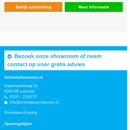
Bekijk aanbieding
Meer informatie
Bezoek onze showroom of neem
contact op voor gratis advies
Onlinebetonstenen.nl
Kaapstanderweg 41
8243 RB Lelystad
0320 - 219170
info@onlinebetonstenen.nl
Routebeschrijving
Openingstijden