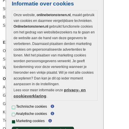
Palissaden
Informatie over cookies
Stapelblokken
Onze website,
onlinebetonstenen.nl
, maakt gebruik
Betonblokken
van cookies en daarmee vergelijkbare technieken.
Stapelstenen
Onlinebetonstenen.nl
gebruikt functionele cookies
om het gedrag van websitebezoekers na te gaan en
de website aan de hand van deze gegevens te
Extra benodigdheden
verbeteren. Daarnaast plaatsen derden marketing
cookies om gepersonaliseerde advertenties te
Ophoogzand
tonen. Met het plaatsen van marketing cookies
Siergrind en siersplit
worden persoonsgegevens verwerkt. Je geeft
toestemming voor deze verwerking wanneer je
Waterafvoer
hieronder een vinkje plaatst. Wil je niet alle cookies
accepteren? Dan kan je dit op ieder moment
Overig
aanpassen in de instellingen.
Aanbiedingen
privacy- en
Lees voor meer informatie onze
Goedkope bestrating
cookieverklaring
.
Goedkope tuintegels
Technische cookies
Kunstgras
Analytische cookies
Tuintegels outlet
Marketing cookies
Opsluitbanden plaatsen