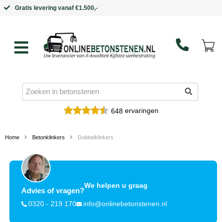
Binnen 5 werkdagen in huis
ervaringen
648
Home
Betonklinkers
Dubbelklinkers
We helpen u graag
Advies of vragen?
0320 - 219 170
info@onlinebetonstenen.nl