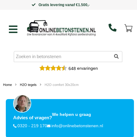
Binnen 5 werkdagen in huis
ervaringen
648
Home
H2O tegels
H2O comfort 30x20cm
We helpen u graag
Advies of vragen?
0320 - 219 170
info@onlinebetonstenen.nl