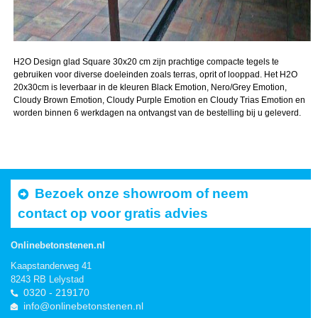
H2O Design glad Square 30x20 cm zijn prachtige compacte tegels te
gebruiken voor diverse doeleinden zoals terras, oprit of looppad. Het H2O
20x30cm is leverbaar in de kleuren Black Emotion, Nero/Grey Emotion,
Cloudy Brown Emotion, Cloudy Purple Emotion en Cloudy Trias Emotion en
worden binnen 6 werkdagen na ontvangst van de bestelling bij u geleverd.
Bezoek onze showroom of neem
contact op voor gratis advies
Onlinebetonstenen.nl
Kaapstanderweg 41
8243 RB Lelystad
0320 - 219170
info@onlinebetonstenen.nl