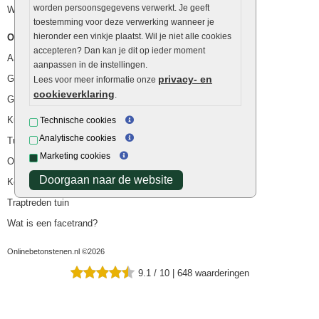
worden persoonsgegevens verwerkt. Je geeft
Waterafvoer
toestemming voor deze verwerking wanneer je
hieronder een vinkje plaatst. Wil je niet alle cookies
Overig
accepteren? Dan kan je dit op ieder moment
Aanbiedingen
aanpassen in de instellingen.
Goedkope bestrating
privacy- en
Lees voor meer informatie onze
cookieverklaring
.
Goedkope tuintegels
Kunstgras
Technische cookies
Analytische cookies
Tuintegels outlet
Marketing cookies
Opsluitbanden plaatsen
Doorgaan naar de website
Keerwanden
Traptreden tuin
Wat is een facetrand?
Onlinebetonstenen.nl ©2026
9.1
/
10
|
648
waarderingen