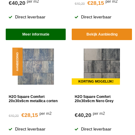
per m2
per m2
€40,20
€28,15
€40,20
Direct leverbaar
Direct leverbaar
Meer informatie
Bekijk Aanbieding
AANBIEDING
KORTING MOGELIJK!
H2O Square Comfort
H2O Square Comfort
20x30x6cm metallica corten
20x30x6cm Nero Grey
per m2
per m2
€28,15
€40,20
€40,20
Direct leverbaar
Direct leverbaar