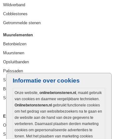
Wildverband
Cobblestones
Getrommelde stenen
Muurelementen
Betonbielzen
Muurstenen
Opsluitbanden
Palissaden
Informatie over cookies
Stapelblokken
Betonblokken
Onze website,
onlinebetonstenen.nl
, maakt gebruik
Stapelstenen
van cookies en daarmee vergelijkbare technieken.
Onlinebetonstenen.nl
gebruikt functionele cookies
om het gedrag van websitebezoekers na te gaan en
Extra benodigdheden
de website aan de hand van deze gegevens te
verbeteren. Daarnaast plaatsen derden marketing
Ophoogzand
cookies om gepersonaliseerde advertenties te
Siergrind en siersplit
tonen. Met het plaatsen van marketing cookies