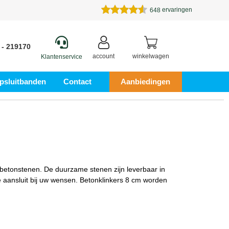
ervaringen
648
 - 219170
account
winkelwagen
Klantenservice
psluitbanden
Contact
Aanbiedingen
nebetonstenen. De duurzame stenen zijn leverbaar in
die aansluit bij uw wensen. Betonklinkers 8 cm worden