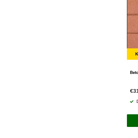
K
Bet
€3