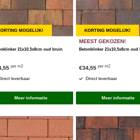
ORTING MOGELIJK!
KORTING MOGELIJK!
MEEST GEKOZEN!
onklinker 21x10,5x8cm oud bruin
Betonklinker 21x10,5x8cm oud
per m2
per m2
4,55
€34,55
Direct leverbaar
Direct leverbaar
Meer informatie
Meer informatie