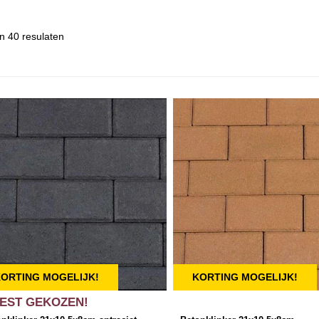
n 40 resulaten
ORTING MOGELIJK!
KORTING MOGELIJK!
EST GEKOZEN!