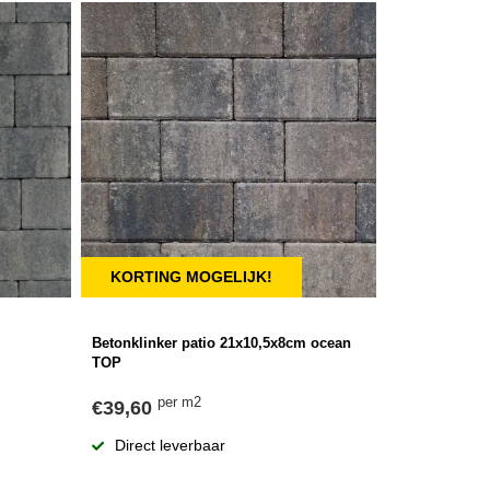
KORTING MOGELIJK!
m
Betonklinker patio 21x10,5x8cm ocean
TOP
per m2
€39,60
Direct leverbaar