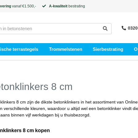
evering
vanaf €1.500,-
A-kwaliteit
bestrating
0320
sche terrastegels
Trommelstenen
Sierbestrating
O
tonklinkers 8 cm
klinkers 8 cm zijn de dikste betonklinkers in het assortiment van Onli
en verschillende kleuren, waardoor u altijd wel een betonklinker vindt 
aans binnen vijf werkdagen bij u thuisbezorgd.
nklinkers 8 cm kopen