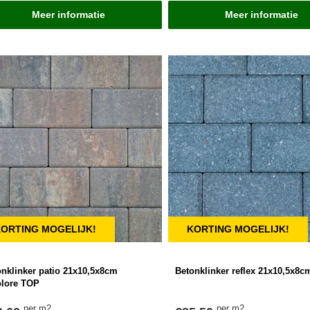
Meer informatie
Meer informatie
ORTING MOGELIJK!
KORTING MOGELIJK!
onklinker patio 21x10,5x8cm
Betonklinker reflex 21x10,5x8c
olore TOP
per m2
per m2