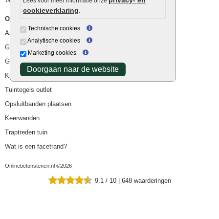
Lees voor meer informatie onze
cookieverklaring
.
Overig
Technische cookies
Aanbiedingen
Analytische cookies
Goedkope bestrating
Marketing cookies
Goedkope tuintegels
Doorgaan naar de website
Kunstgras
Tuintegels outlet
Opsluitbanden plaatsen
Keerwanden
Traptreden tuin
Wat is een facetrand?
Onlinebetonstenen.nl ©2026
9.1
/
10
|
648
waarderingen