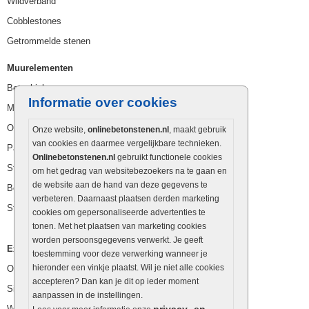
Wildverband
Cobblestones
Getrommelde stenen
Muurelementen
Betonbielzen
Informatie over cookies
Muurstenen
Opsluitbanden
Onze website,
onlinebetonstenen.nl
, maakt gebruik
van cookies en daarmee vergelijkbare technieken.
Palissaden
Onlinebetonstenen.nl
gebruikt functionele cookies
Stapelblokken
om het gedrag van websitebezoekers na te gaan en
de website aan de hand van deze gegevens te
Betonblokken
verbeteren. Daarnaast plaatsen derden marketing
Stapelstenen
cookies om gepersonaliseerde advertenties te
tonen. Met het plaatsen van marketing cookies
worden persoonsgegevens verwerkt. Je geeft
Extra benodigdheden
toestemming voor deze verwerking wanneer je
hieronder een vinkje plaatst. Wil je niet alle cookies
Ophoogzand
accepteren? Dan kan je dit op ieder moment
Siergrind en siersplit
aanpassen in de instellingen.
Waterafvoer
privacy- en