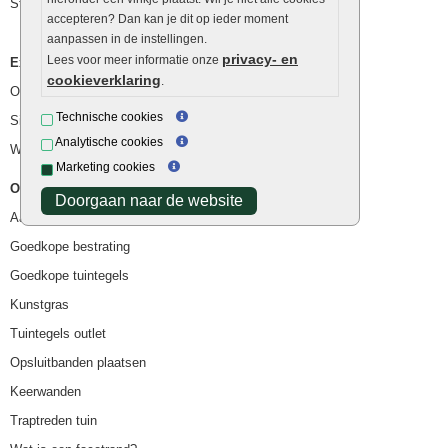
Stapelstenen
accepteren? Dan kan je dit op ieder moment
aanpassen in de instellingen.
privacy- en
Lees voor meer informatie onze
Extra benodigdheden
cookieverklaring
.
Ophoogzand
Technische cookies
Siergrind en siersplit
Analytische cookies
Waterafvoer
Marketing cookies
Overig
Doorgaan naar de website
Aanbiedingen
Goedkope bestrating
Goedkope tuintegels
Kunstgras
Tuintegels outlet
Opsluitbanden plaatsen
Keerwanden
Traptreden tuin