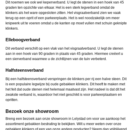
Dit noemen we ook wel keperverband. U legt de stenen in een hoek van 45
graden ten opzichte van elkaar. Het is een sterk legverband omdat de
klinkers als het ware opgesloten zitten. Het visgraatverband zien we vaak
terug op een oprit of een parkeerplaats. Het is wel noodzakelijk om meer
knipwerk uit te voeren omdat u de kanten op moet vullen met schuin geknipte
klinkers.
Elleboogverband
Dit verband verschilt op een vlak van het visgraatverband. U legt de stenen
aan in een hoek van 90 graden in plaats van 45 graden. Hiermee creëert u
een sierverband waarmee u de zichtlijnen van de tuin verbeterd.
Halfsteensverband
Bij een halfsteensverband verspringen de klinkers per rij een halve steen. Dit
is een populaire legwijze bij oude gebakken klinkers. Dit heeft te maken met
het feit dat oude stenen niet helemaal maatvast zijn. Het nadeel is dat dit het
zwakste verband is, waardoor het niet geschikt is voor parkeerplaatsen en
opritten.
Bezoek onze showroom
Breng een bezoek aan onze showroom in Lelystad om voor uw aankoop het
assortiment gebakken bestrating te bekijken. Wilt u meer weten over onze
gebakken klinkers of een van onze andere producten? Neem dan vrijblijvend