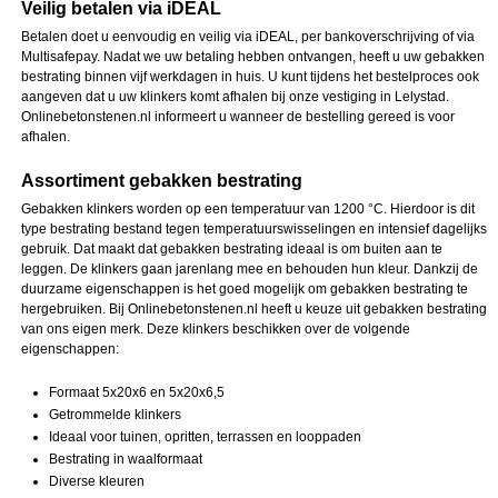
Veilig betalen via iDEAL
Betalen doet u eenvoudig en veilig via iDEAL, per bankoverschrijving of via
Multisafepay. Nadat we uw betaling hebben ontvangen, heeft u uw gebakken
bestrating binnen vijf werkdagen in huis. U kunt tijdens het bestelproces ook
aangeven dat u uw klinkers komt afhalen bij onze vestiging in Lelystad.
Onlinebetonstenen.nl informeert u wanneer de bestelling gereed is voor
afhalen.
Assortiment gebakken bestrating
Gebakken klinkers worden op een temperatuur van 1200 °C. Hierdoor is dit
type bestrating bestand tegen temperatuurswisselingen en intensief dagelijks
gebruik. Dat maakt dat gebakken bestrating ideaal is om buiten aan te
leggen. De klinkers gaan jarenlang mee en behouden hun kleur. Dankzij de
duurzame eigenschappen is het goed mogelijk om gebakken bestrating te
hergebruiken. Bij Onlinebetonstenen.nl heeft u keuze uit gebakken bestrating
van ons eigen merk. Deze klinkers beschikken over de volgende
eigenschappen:
Formaat 5x20x6 en 5x20x6,5
Getrommelde klinkers
Ideaal voor tuinen, opritten, terrassen en looppaden
Bestrating in waalformaat
Diverse kleuren