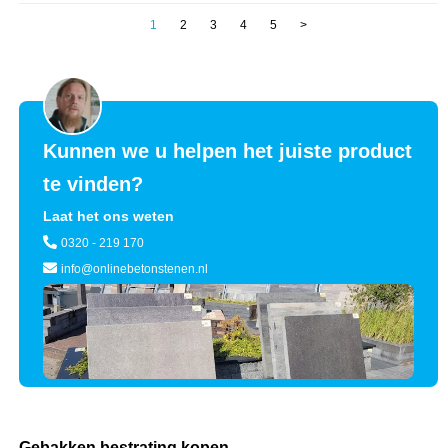
1
2
3
4
5
>
Kunnen we u helpen het juiste product
te vinden?
Laat het ons weten
0320 - 219 170
info@onlinebetonstenen.nl
Gebakken bestrating kopen