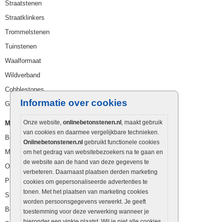
Straatstenen
Straatklinkers
Trommelstenen
Tuinstenen
Waalformaat
Wildverband
Cobblestones
Informatie over cookies
Getrommelde stenen
Onze website,
onlinebetonstenen.nl
, maakt gebruik
Muurelementen
van cookies en daarmee vergelijkbare technieken.
Betonbielzen
Onlinebetonstenen.nl
gebruikt functionele cookies
Muurstenen
om het gedrag van websitebezoekers na te gaan en
de website aan de hand van deze gegevens te
Opsluitbanden
verbeteren. Daarnaast plaatsen derden marketing
Palissaden
cookies om gepersonaliseerde advertenties te
tonen. Met het plaatsen van marketing cookies
Stapelblokken
worden persoonsgegevens verwerkt. Je geeft
Betonblokken
toestemming voor deze verwerking wanneer je
hieronder een vinkje plaatst. Wil je niet alle cookies