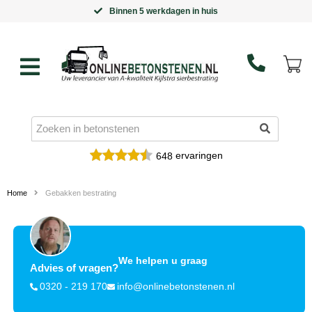
Binnen 5 werkdagen in huis
ervaringen
648
Home
Gebakken bestrating
We helpen u graag
Advies of vragen?
0320 - 219 170
info@onlinebetonstenen.nl