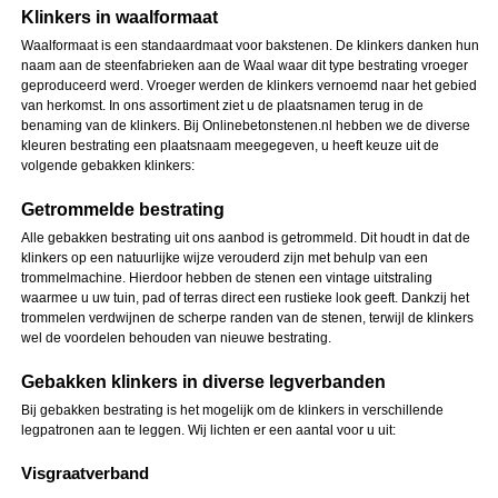
Klinkers in waalformaat
Waalformaat is een standaardmaat voor bakstenen. De klinkers danken hun
naam aan de steenfabrieken aan de Waal waar dit type bestrating vroeger
geproduceerd werd. Vroeger werden de klinkers vernoemd naar het gebied
van herkomst. In ons assortiment ziet u de plaatsnamen terug in de
benaming van de klinkers. Bij Onlinebetonstenen.nl hebben we de diverse
kleuren bestrating een plaatsnaam meegegeven, u heeft keuze uit de
volgende gebakken klinkers:
Getrommelde bestrating
Alle gebakken bestrating uit ons aanbod is getrommeld. Dit houdt in dat de
klinkers op een natuurlijke wijze verouderd zijn met behulp van een
trommelmachine. Hierdoor hebben de stenen een vintage uitstraling
waarmee u uw tuin, pad of terras direct een rustieke look geeft. Dankzij het
trommelen verdwijnen de scherpe randen van de stenen, terwijl de klinkers
wel de voordelen behouden van nieuwe bestrating.
Gebakken klinkers in diverse legverbanden
Bij gebakken bestrating is het mogelijk om de klinkers in verschillende
legpatronen aan te leggen. Wij lichten er een aantal voor u uit:
Visgraatverband