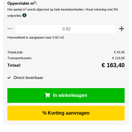
2
Oppervlakte m
:
2
Het aantal m
wordt afgerond op hele besteleenheden. Houd rekening met 5%
snijverlies
Hoeveelheid is aangepast naar 0.82 m2.
Totaal prijs:
€ 43,45
Transportkosten:
€ 119,95
€
163,40
Totaal:
Direct leverbaar
In winkelwagen
% Korting aanvragen