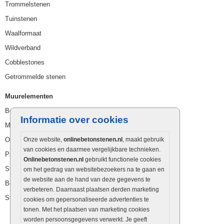
Trommelstenen
Tuinstenen
Waalformaat
Wildverband
Cobblestones
Getrommelde stenen
Muurelementen
Betonbielzen
Informatie over cookies
Muurstenen
Opsluitbanden
Onze website,
onlinebetonstenen.nl
, maakt gebruik
van cookies en daarmee vergelijkbare technieken.
Palissaden
Onlinebetonstenen.nl
gebruikt functionele cookies
Stapelblokken
om het gedrag van websitebezoekers na te gaan en
de website aan de hand van deze gegevens te
Betonblokken
verbeteren. Daarnaast plaatsen derden marketing
Stapelstenen
cookies om gepersonaliseerde advertenties te
tonen. Met het plaatsen van marketing cookies
worden persoonsgegevens verwerkt. Je geeft