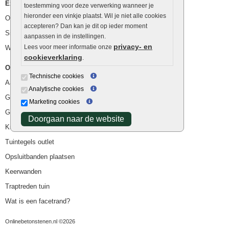
Extra benodigdheden
toestemming voor deze verwerking wanneer je
hieronder een vinkje plaatst. Wil je niet alle cookies
Ophoogzand
accepteren? Dan kan je dit op ieder moment
Siergrind en siersplit
aanpassen in de instellingen.
privacy- en
Lees voor meer informatie onze
Waterafvoer
cookieverklaring
.
Overig
Technische cookies
Aanbiedingen
Analytische cookies
Goedkope bestrating
Marketing cookies
Goedkope tuintegels
Doorgaan naar de website
Kunstgras
Tuintegels outlet
Opsluitbanden plaatsen
Keerwanden
Traptreden tuin
Wat is een facetrand?
Onlinebetonstenen.nl ©2026