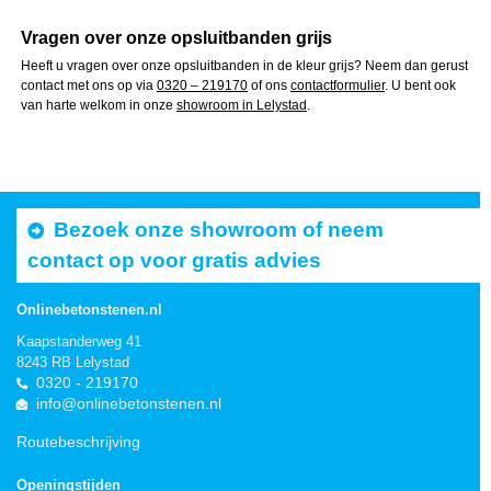
Vragen over onze opsluitbanden grijs
Heeft u vragen over onze opsluitbanden in de kleur grijs? Neem dan gerust
contact met ons op via
0320 – 219170
of ons
contactformulier
. U bent ook
van harte welkom in onze
showroom in Lelystad
.
Bezoek onze showroom of neem
contact op voor gratis advies
Onlinebetonstenen.nl
Kaapstanderweg 41
8243 RB Lelystad
0320 - 219170
info@onlinebetonstenen.nl
Routebeschrijving
Openingstijden