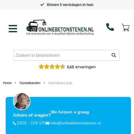
Binnen 5 werkdagen in huis
ervaringen
648
Home
Opsluitbanden
Opsluitband grijs
We helpen u graag
Advies of vragen?
0320 - 219 170
info@onlinebetonstenen.nl