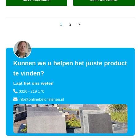
Meer informatie
Meer informatie
1
2
>
Kunnen we u helpen het juiste product
te vinden?
Laat het ons weten
0320 - 219 170
info@onlinebetonstenen.nl