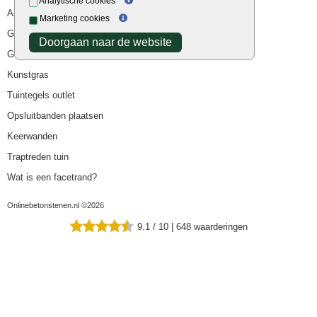
Analytische cookies
Aanbiedingen
Marketing cookies
Goedkope bestrating
Doorgaan naar de website
Goedkope tuintegels
Kunstgras
Tuintegels outlet
Opsluitbanden plaatsen
Keerwanden
Traptreden tuin
Wat is een facetrand?
Onlinebetonstenen.nl ©2026
9.1
/
10
|
648
waarderingen