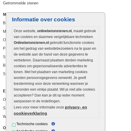
Getrommelde stenen
Muurelementen
Informatie over cookies
Betonbielzen
Onze website,
onlinebetonstenen.nl
, maakt gebruik
Muurstenen
van cookies en daarmee vergelijkbare technieken.
Opsluitbanden
Onlinebetonstenen.nl
gebruikt functionele cookies
Palissaden
om het gedrag van websitebezoekers na te gaan en
de website aan de hand van deze gegevens te
Stapelblokken
verbeteren. Daarnaast plaatsen derden marketing
Betonblokken
cookies om gepersonaliseerde advertenties te
tonen. Met het plaatsen van marketing cookies
Stapelstenen
worden persoonsgegevens verwerkt. Je geeft
toestemming voor deze verwerking wanneer je
hieronder een vinkje plaatst. Wil je niet alle cookies
Extra benodigdheden
accepteren? Dan kan je dit op ieder moment
Ophoogzand
aanpassen in de instellingen.
privacy- en
Lees voor meer informatie onze
Siergrind en siersplit
cookieverklaring
.
Waterafvoer
Technische cookies
Overig