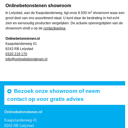
Onlinebetonstenen showroom
2
In Lelystad, aan de Kaapstanderweg, ligt onze 8.500 m
showroom waar een
groot deel van ons assortiment staat. U kunt daar de bestrating in het echt
zien en eenvoudig producten vergelijken. De actuele openingstijden van de
showroom vindt u op de
contactpagina
.
Onlinebetonstenen.nl
Kaapstanderweg 41
8243 RB Lelystad
0320 219 170
info@onlinebetonstenen.nl
Bezoek onze showroom of neem
contact op voor gratis advies
Onlinebetonstenen.nl
Kaapstanderweg 41
8243 RB Lelystad