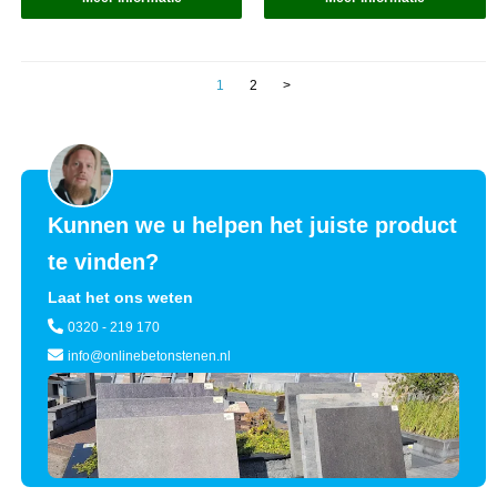
1
2
>
Kunnen we u helpen het juiste product
te vinden?
Laat het ons weten
0320 - 219 170
info@onlinebetonstenen.nl