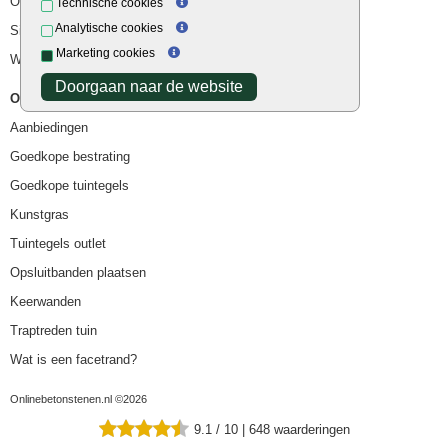
Ophoogzand
Technische cookies
Analytische cookies
Siergrind en siersplit
Marketing cookies
Waterafvoer
Doorgaan naar de website
Overig
Aanbiedingen
Goedkope bestrating
Goedkope tuintegels
Kunstgras
Tuintegels outlet
Opsluitbanden plaatsen
Keerwanden
Traptreden tuin
Wat is een facetrand?
Onlinebetonstenen.nl ©2026
9.1
/
10
|
648
waarderingen