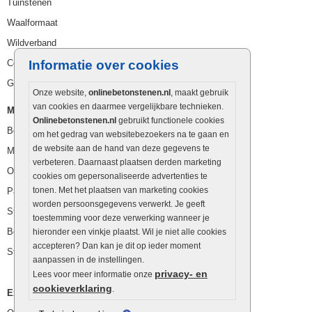
Tuinstenen
Waalformaat
Wildverband
Cobblestones
Informatie over cookies
Getrommelde stenen
Onze website,
onlinebetonstenen.nl
, maakt gebruik
van cookies en daarmee vergelijkbare technieken.
Muurelementen
Onlinebetonstenen.nl
gebruikt functionele cookies
Betonbielzen
om het gedrag van websitebezoekers na te gaan en
de website aan de hand van deze gegevens te
Muurstenen
verbeteren. Daarnaast plaatsen derden marketing
Opsluitbanden
cookies om gepersonaliseerde advertenties te
tonen. Met het plaatsen van marketing cookies
Palissaden
worden persoonsgegevens verwerkt. Je geeft
Stapelblokken
toestemming voor deze verwerking wanneer je
Betonblokken
hieronder een vinkje plaatst. Wil je niet alle cookies
accepteren? Dan kan je dit op ieder moment
Stapelstenen
aanpassen in de instellingen.
privacy- en
Lees voor meer informatie onze
cookieverklaring
.
Extra benodigdheden