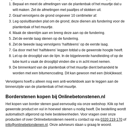
Bepaal en meet de afmetingen van de plantenbak of het muurtje dat u
wilt maken. Zet de afmetingen met paaltjes of stokken uit.
Graaf vervolgens de grond ongeveer 10 centimeter af.
Leg opsluitbanden plat om de grond; deze dienen als fundering voor de
plantenbak of het muurtje.
Maak de steenlijm aan en breng deze aan op de fundering.
Zet de eerste laag stenen op de fundering.
Zet de tweede laag vervolgens ‘halfsteens’ op de eerste laag.
Ga door met het ‘halfsteens’ leggen totdat u de gewenste hoogte heeft.
Let op de droogtijd van de lijm. In de bijgeleverde handleiding of op de
tube kunt u vaak de droogtijd vinden die u in acht moet nemen.
De binnenkant van de plantenbak of het muurtje dient behandeld te
worden met een bitumencoating. Dit kan gewoon met een (blok)kwast.
Vervolgens hoeft u alleen nog een anti-worteldoek aan te leggen aan de
binnenzijde van de plantenbak of het muurtje.
Borderstenen kopen bij Onlinebetonstenen.nl
Het kopen van border stenen gaat eenvoudig via onze webshop. Klik op het
gewenste product en vul in hoeveel stenen u nodig heeft. De bestelling wordt
automatisch afgerond op hele besteleenheden. Voor vragen over onze
producten of over Onlinebetonstenen neemt u contact op via
0320 219 170
of
info@onlinebetonstenen.nl
. Onze adviseurs staan u graag te woord.