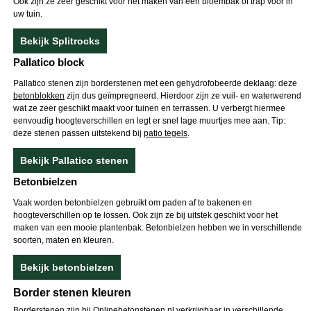
Ook zijn ze zeer geschikt voor het maken van een bloembak of trap voor in
uw tuin.
Bekijk Splitrocks
Pallatico block
Pallatico stenen zijn borderstenen met een gehydrofobeerde deklaag: deze
betonblokken
zijn dus geïmpregneerd. Hierdoor zijn ze vuil- en waterwerend
wat ze zeer geschikt maakt voor tuinen en terrassen. U verbergt hiermee
eenvoudig hoogteverschillen en legt er snel lage muurtjes mee aan. Tip:
deze stenen passen uitstekend bij
patio tegels
.
Bekijk Pallatico stenen
Betonbielzen
Vaak worden betonbielzen gebruikt om paden af te bakenen en
hoogteverschillen op te lossen. Ook zijn ze bij uitstek geschikt voor het
maken van een mooie plantenbak. Betonbielzen hebben we in verschillende
soorten, maten en kleuren.
Bekijk betonbielzen
Border stenen kleuren
Borderstenen zijn bij Onlinebetonstenen.nl verkrijgbaar in verschillende