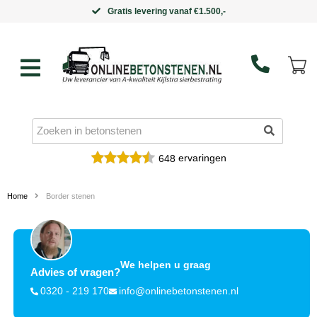
Gratis levering vanaf €1.500,-
ervaringen
648
Home
Border stenen
We helpen u graag
Advies of vragen?
0320 - 219 170
info@onlinebetonstenen.nl