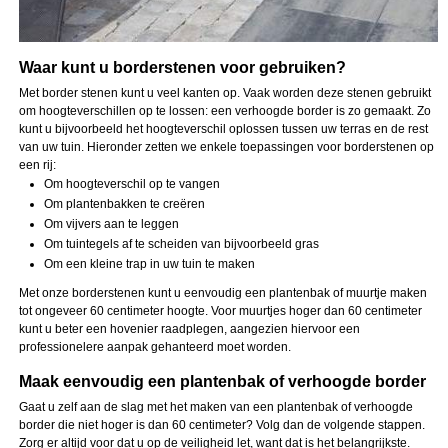
Waar kunt u borderstenen voor gebruiken?
Met border stenen kunt u veel kanten op. Vaak worden deze stenen gebruikt
om hoogteverschillen op te lossen: een verhoogde border is zo gemaakt. Zo
kunt u bijvoorbeeld het hoogteverschil oplossen tussen uw terras en de rest
van uw tuin. Hieronder zetten we enkele toepassingen voor borderstenen op
een rij:
Om hoogteverschil op te vangen
Om plantenbakken te creëren
Om vijvers aan te leggen
Om tuintegels af te scheiden van bijvoorbeeld gras
Om een kleine trap in uw tuin te maken
Met onze borderstenen kunt u eenvoudig een plantenbak of muurtje maken
tot ongeveer 60 centimeter hoogte. Voor muurtjes hoger dan 60 centimeter
kunt u beter een hovenier raadplegen, aangezien hiervoor een
professionelere aanpak gehanteerd moet worden.
Maak eenvoudig een plantenbak of verhoogde border
Gaat u zelf aan de slag met het maken van een plantenbak of verhoogde
border die niet hoger is dan 60 centimeter? Volg dan de volgende stappen.
Zorg er altijd voor dat u op de veiligheid let, want dat is het belangrijkste.