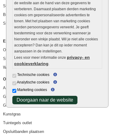
de website aan de hand van deze gegevens te
Stapelblokken
verbeteren. Daarnaast plaatsen derden marketing
Betonblokken
cookies om gepersonaliseerde advertenties te
tonen. Met het plaatsen van marketing cookies
Stapelstenen
worden persoonsgegevens verwerkt. Je geeft
toestemming voor deze verwerking wanneer je
hieronder een vinkje plaatst. Wil je niet alle cookies
Extra benodigdheden
accepteren? Dan kan je dit op ieder moment
Ophoogzand
aanpassen in de instellingen.
privacy- en
Lees voor meer informatie onze
Siergrind en siersplit
cookieverklaring
.
Waterafvoer
Technische cookies
Overig
Analytische cookies
Aanbiedingen
Marketing cookies
Goedkope bestrating
Doorgaan naar de website
Goedkope tuintegels
Kunstgras
Tuintegels outlet
Opsluitbanden plaatsen