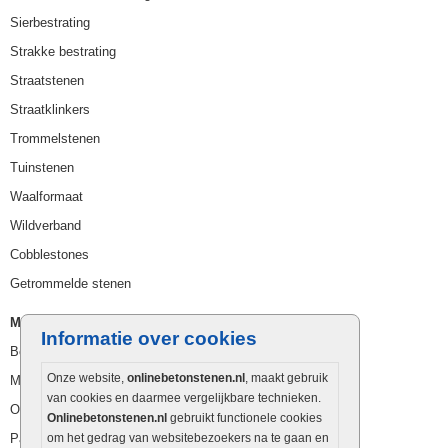
Sierbestrating
Strakke bestrating
Straatstenen
Straatklinkers
Trommelstenen
Tuinstenen
Waalformaat
Wildverband
Cobblestones
Getrommelde stenen
Muurelementen
Informatie over cookies
Betonbielzen
Onze website,
onlinebetonstenen.nl
, maakt gebruik
Muurstenen
van cookies en daarmee vergelijkbare technieken.
Opsluitbanden
Onlinebetonstenen.nl
gebruikt functionele cookies
Palissaden
om het gedrag van websitebezoekers na te gaan en