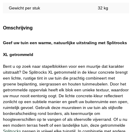
Gewicht per stuk
32 kg
Omschrijving
Geef uw tuin een warme, natuurlijke uitstraling met Splitrocks
XL getrommeld
Bent u op zoek naar stapelblokken voor een muurtje dat karakter
uitstraalt? De Splitrocks XL getrommeld in de kleur concrete brengt
een lichte, rustige tint in uw tuin die prachtig combineert met
groene beplanting, siergrassen en houten tuinmeubelen. Door het
getrommelde oppervlak heeft elk blok een unieke textuur, waardoor
uw muur nooit eentonig oogt. De lichte concrete-kleur reflecteert
zonlicht op een subtiele manier en geeft uw buitenruimte een open,
ruimtelijk gevoel. Gebruik deze muursteen in uw tuin als stijlvolle
borderafscheiding rond borders, als keermuurtje om
hoogteverschillen op te vangen of als sfeervolle vijverrand. Of u nu
een modern terras heeft of een landelijke tuin, deze getrommelde
Splitrocks
passen in vrijwel elke tuinstijl. In combinatie met andere