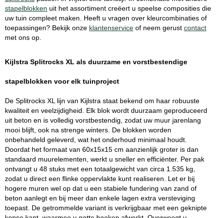
stapelblokken
uit het assortiment creëert u speelse composities die
uw tuin compleet maken. Heeft u vragen over kleurcombinaties of
toepassingen? Bekijk onze
klantenservice
of neem gerust
contact
met ons op.
Kijlstra Splitrocks XL als duurzame en vorstbestendige
stapelblokken voor elk tuinproject
De Splitrocks XL lijn van Kijlstra staat bekend om haar robuuste
kwaliteit en veelzijdigheid. Elk blok wordt duurzaam geproduceerd
uit beton en is volledig vorstbestendig, zodat uw muur jarenlang
mooi blijft, ook na strenge winters. De blokken worden
onbehandeld geleverd, wat het onderhoud minimaal houdt.
Doordat het formaat van 60x15x15 cm aanzienlijk groter is dan
standaard muurelementen, werkt u sneller en efficiënter. Per pak
ontvangt u 48 stuks met een totaalgewicht van circa 1.535 kg,
zodat u direct een flinke oppervlakte kunt realiseren. Let er bij
hogere muren wel op dat u een stabiele fundering van zand of
beton aanlegt en bij meer dan enkele lagen extra versteviging
toepast. De getrommelde variant is verkrijgbaar met een geknipte
kopse kant, waarmee u nette hoeken afwerkt. Overweegt u