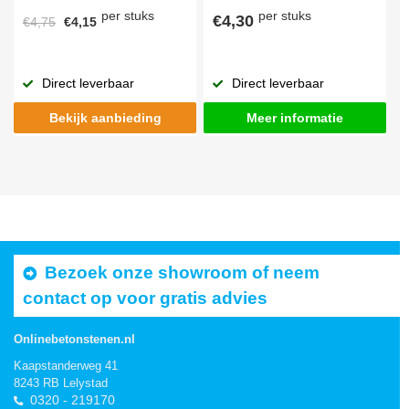
per stuks
per stuks
€4,30
€4,75
€4,15
Direct leverbaar
Direct leverbaar
Bekijk aanbieding
Meer informatie
Bezoek onze showroom of neem
contact op voor gratis advies
Onlinebetonstenen.nl
Kaapstanderweg 41
8243 RB Lelystad
0320 - 219170