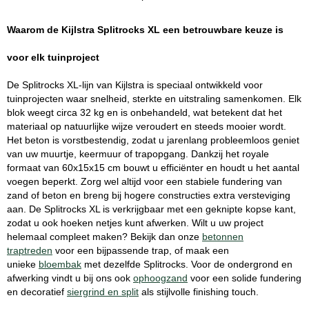
Waarom de Kijlstra Splitrocks XL een betrouwbare keuze is
voor elk tuinproject
De Splitrocks XL-lijn van Kijlstra is speciaal ontwikkeld voor
tuinprojecten waar snelheid, sterkte en uitstraling samenkomen. Elk
blok weegt circa 32 kg en is onbehandeld, wat betekent dat het
materiaal op natuurlijke wijze veroudert en steeds mooier wordt.
Het beton is vorstbestendig, zodat u jarenlang probleemloos geniet
van uw muurtje, keermuur of trapopgang. Dankzij het royale
formaat van 60x15x15 cm bouwt u efficiënter en houdt u het aantal
voegen beperkt. Zorg wel altijd voor een stabiele fundering van
zand of beton en breng bij hogere constructies extra versteviging
aan. De Splitrocks XL is verkrijgbaar met een geknipte kopse kant,
zodat u ook hoeken netjes kunt afwerken. Wilt u uw project
helemaal compleet maken? Bekijk dan onze
betonnen
traptreden
voor een bijpassende trap, of maak een
unieke
bloembak
met dezelfde Splitrocks. Voor de ondergrond en
afwerking vindt u bij ons ook
ophoogzand
voor een solide fundering
en decoratief
siergrind en split
als stijlvolle finishing touch.