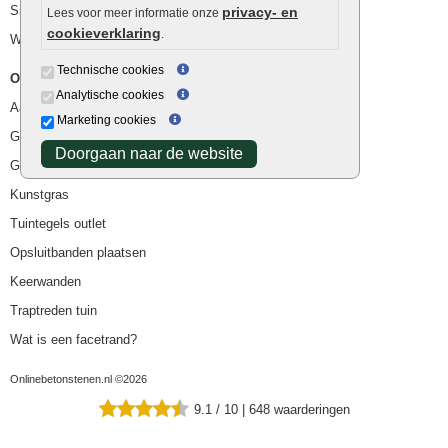
Siergrind en siersplit
privacy- en
Lees voor meer informatie onze
cookieverklaring
.
Waterafvoer
Technische cookies
Overig
Analytische cookies
Aanbiedingen
Marketing cookies
Goedkope bestrating
Doorgaan naar de website
Goedkope tuintegels
Kunstgras
Tuintegels outlet
Opsluitbanden plaatsen
Keerwanden
Traptreden tuin
Wat is een facetrand?
Onlinebetonstenen.nl ©2026
9.1
/
10
|
648
waarderingen