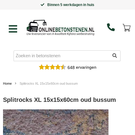
 huis
Goedkoopste leverancier van Ki
ervaringen
648
Home
Splitrocks XL 15x15x60cm oud bussum
Splitrocks XL 15x15x60cm oud bussum