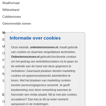
Waalformaat
Wildverband
Cobblestones
Getrommelde stenen
Muurelementen
Informatie over cookies
Betonbielzen
Muurstenen
Onze website,
onlinebetonstenen.nl
, maakt gebruik
van cookies en daarmee vergelijkbare technieken.
Opsluitbanden
Onlinebetonstenen.nl
gebruikt functionele cookies
Palissaden
om het gedrag van websitebezoekers na te gaan en
de website aan de hand van deze gegevens te
Stapelblokken
verbeteren. Daarnaast plaatsen derden marketing
Betonblokken
cookies om gepersonaliseerde advertenties te
tonen. Met het plaatsen van marketing cookies
Stapelstenen
worden persoonsgegevens verwerkt. Je geeft
toestemming voor deze verwerking wanneer je
Extra benodigdheden
hieronder een vinkje plaatst. Wil je niet alle cookies
accepteren? Dan kan je dit op ieder moment
Ophoogzand
aanpassen in de instellingen.