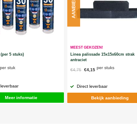
AANBIEDING
MEEST GEKOZEN!
Linea palissade 15x15x60cm strak
(per 5 stuks)
antraciet
per stuks
per stuk
€4,75
€4,15
 leverbaar
Direct leverbaar
Meer informatie
Bekijk aanbieding