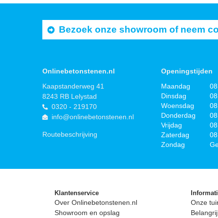
Bezoek onze showroom of neem cont
Onlinebetonstenen.nl
Openingstijden
Kaapstanderweg 41
Maandag
08
Dinsdag
08
8243 RB Lelystad
Woensdag
08
0320 - 219170
Donderdag
08
info@onlinebetonstenen.nl
Vrijdag
08
Routebeschrijving
Zaterdag
08
Zondag
Ge
Klantenservice
Informat
Over Onlinebetonstenen.nl
Onze tui
Showroom en opslag
Belangrij