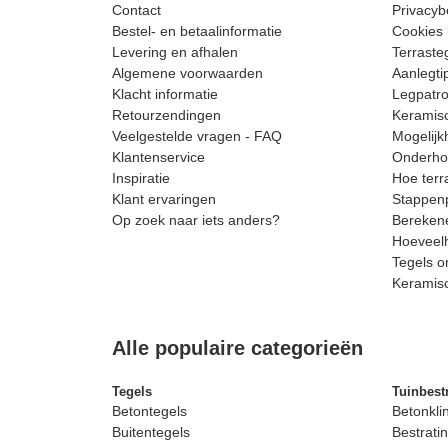
Contact
Privacyb
Bestel- en betaalinformatie
Cookies 
Levering en afhalen
Terrast
Algemene voorwaarden
Aanlegti
Klacht informatie
Legpatro
Retourzendingen
Keramisc
Veelgestelde vragen - FAQ
Mogelijk
Klantenservice
Onderhou
Inspiratie
Hoe terr
Klant ervaringen
Stappenp
Op zoek naar iets anders?
Berekene
Hoeveelh
Tegels o
Keramis
Alle populaire categorieën
Tegels
Tuinbest
Betontegels
Betonkli
Buitentegels
Bestratin