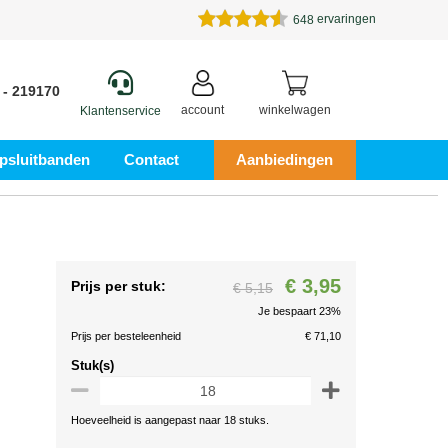
ervaringen
648
 - 219170
account
winkelwagen
Klantenservice
psluitbanden
Contact
Aanbiedingen
€ 3,95
Prijs per stuk:
€ 5,15
Je bespaart 23%
Prijs per besteleenheid
€ 71,10
Stuk(s)
Hoeveelheid is aangepast naar 18 stuks.