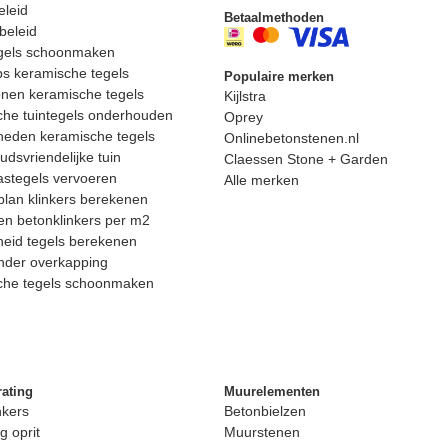
eleid
Betaalmethoden
beleid
egels schoonmaken
ps keramische tegels
Populaire merken
nen keramische tegels
Kijlstra
he tuintegels onderhouden
Oprey
heden keramische tegels
Onlinebetonstenen.nl
dsvriendelijke tuin
Claessen Stone + Garden
astegels vervoeren
Alle merken
lan klinkers berekenen
n betonklinkers per m2
eid tegels berekenen
nder overkapping
che tegels schoonmaken
rating
Muurelementen
nkers
Betonbielzen
g oprit
Muurstenen