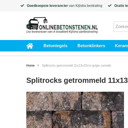
Goedkoopste leverancier
van
Kijlstra
bestrating
Gratis l
Betontegels
Betonklinkers
Kerami
Home
Splitrocks getrommeld 11x13x32cm grigio camello
Splitrocks getrommeld 11x13