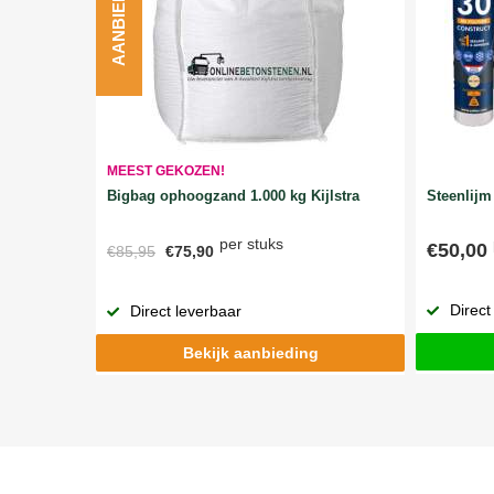
AANBIEDING
MEEST GEKOZEN!
Bigbag ophoogzand 1.000 kg Kijlstra
Steenlijm 
per stuks
€50,00
€85,95
€75,90
Direct
Direct leverbaar
Bekijk aanbieding