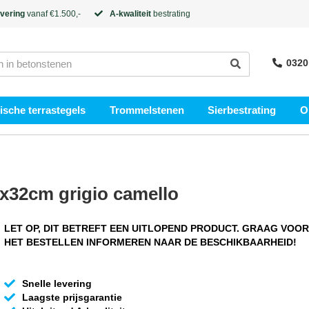
evering
vanaf €1.500,-
A-kwaliteit
bestrating
0320
sche terrastegels
Trommelstenen
Sierbestrating
O
x32cm grigio camello
LET OP, DIT BETREFT EEN UITLOPEND PRODUCT. GRAAG VOOR
HET BESTELLEN INFORMEREN NAAR DE BESCHIKBAARHEID!
Snelle levering
Laagste prijsgarantie