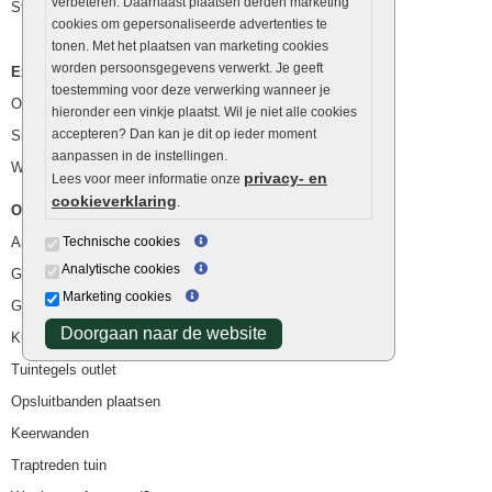
verbeteren. Daarnaast plaatsen derden marketing
Stapelstenen
cookies om gepersonaliseerde advertenties te
tonen. Met het plaatsen van marketing cookies
worden persoonsgegevens verwerkt. Je geeft
Extra benodigdheden
toestemming voor deze verwerking wanneer je
Ophoogzand
hieronder een vinkje plaatst. Wil je niet alle cookies
accepteren? Dan kan je dit op ieder moment
Siergrind en siersplit
aanpassen in de instellingen.
Waterafvoer
privacy- en
Lees voor meer informatie onze
cookieverklaring
.
Overig
Aanbiedingen
Technische cookies
Analytische cookies
Goedkope bestrating
Marketing cookies
Goedkope tuintegels
Doorgaan naar de website
Kunstgras
Tuintegels outlet
Opsluitbanden plaatsen
Keerwanden
Traptreden tuin