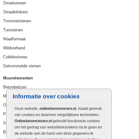
Straatstenen
Straatklinkers
Trommelstenen
Tuinstenen
Waalformaat
Wildverband
Cobblestones
Getrommelde stenen
Muurelementen
Betonbielzen
Informatie over cookies
Muurstenen
Opsluitbanden
Onze website,
onlinebetonstenen.nl
, maakt gebruik
Palissaden
van cookies en daarmee vergelijkbare technieken.
Onlinebetonstenen.nl
gebruikt functionele cookies
Stapelblokken
om het gedrag van websitebezoekers na te gaan en
Betonblokken
de website aan de hand van deze gegevens te