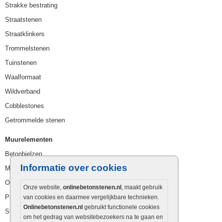
Strakke bestrating
Straatstenen
Straatklinkers
Trommelstenen
Tuinstenen
Waalformaat
Wildverband
Cobblestones
Getrommelde stenen
Muurelementen
Betonbielzen
Informatie over cookies
Muurstenen
Opsluitbanden
Onze website,
onlinebetonstenen.nl
, maakt gebruik
Palissaden
van cookies en daarmee vergelijkbare technieken.
Onlinebetonstenen.nl
gebruikt functionele cookies
Stapelblokken
om het gedrag van websitebezoekers na te gaan en