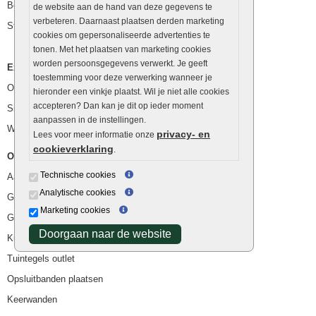
Betonblokken
de website aan de hand van deze gegevens te
verbeteren. Daarnaast plaatsen derden marketing
Stapelstenen
cookies om gepersonaliseerde advertenties te
tonen. Met het plaatsen van marketing cookies
worden persoonsgegevens verwerkt. Je geeft
Extra benodigdheden
toestemming voor deze verwerking wanneer je
Ophoogzand
hieronder een vinkje plaatst. Wil je niet alle cookies
accepteren? Dan kan je dit op ieder moment
Siergrind en siersplit
aanpassen in de instellingen.
Waterafvoer
privacy- en
Lees voor meer informatie onze
cookieverklaring
.
Overig
Technische cookies
Aanbiedingen
Analytische cookies
Goedkope bestrating
Marketing cookies
Goedkope tuintegels
Doorgaan naar de website
Kunstgras
Tuintegels outlet
Opsluitbanden plaatsen
Keerwanden