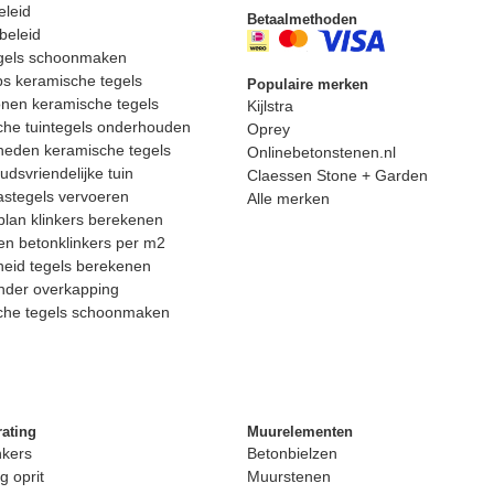
eleid
Betaalmethoden
beleid
egels schoonmaken
ps keramische tegels
Populaire merken
nen keramische tegels
Kijlstra
he tuintegels onderhouden
Oprey
heden keramische tegels
Onlinebetonstenen.nl
dsvriendelijke tuin
Claessen Stone + Garden
astegels vervoeren
Alle merken
lan klinkers berekenen
n betonklinkers per m2
eid tegels berekenen
nder overkapping
che tegels schoonmaken
rating
Muurelementen
nkers
Betonbielzen
g oprit
Muurstenen