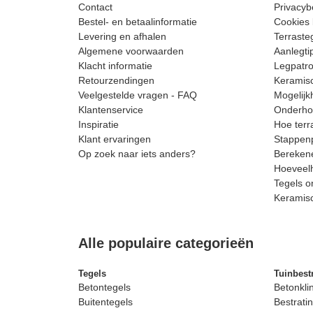
Contact
Privacyb
Bestel- en betaalinformatie
Cookies 
Levering en afhalen
Terrast
Algemene voorwaarden
Aanlegti
Klacht informatie
Legpatro
Retourzendingen
Keramisc
Veelgestelde vragen - FAQ
Mogelijk
Klantenservice
Onderhou
Inspiratie
Hoe terr
Klant ervaringen
Stappenp
Op zoek naar iets anders?
Berekene
Hoeveelh
Tegels o
Keramis
Alle populaire categorieën
Tegels
Tuinbest
Betontegels
Betonkli
Buitentegels
Bestratin