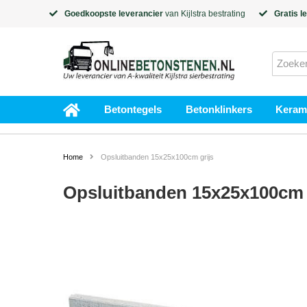
Goedkoopste leverancier
van
Kijlstra
bestrating
Gratis l
Betontegels
Betonklinkers
Kerami
Home
Opsluitbanden 15x25x100cm grijs
Opsluitbanden 15x25x100cm 