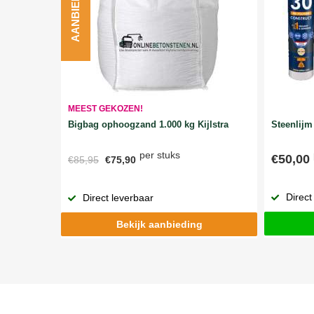
AANBIEDING
MEEST GEKOZEN!
Bigbag ophoogzand 1.000 kg Kijlstra
Steenlijm 
per stuks
€50,00
€85,95
€75,90
Direct
Direct leverbaar
Bekijk aanbieding