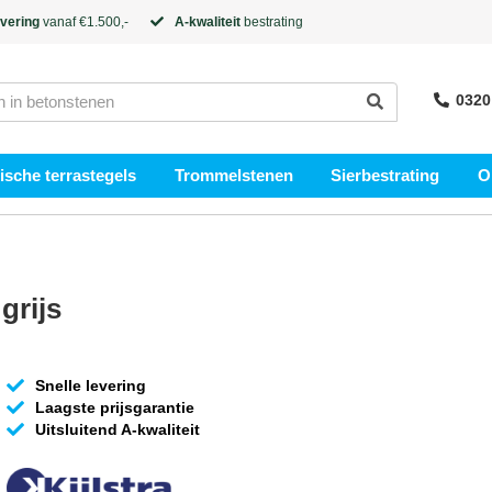
evering
vanaf €1.500,-
A-kwaliteit
bestrating
0320
sche terrastegels
Trommelstenen
Sierbestrating
O
grijs
Snelle levering
Laagste prijsgarantie
Uitsluitend A-kwaliteit