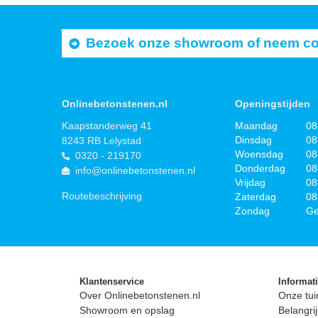
Bezoek onze showroom of neem cont
Onlinebetonstenen.nl
Openingstijden
Kaapstanderweg 41
Maandag
08
Dinsdag
08
8243 RB Lelystad
Woensdag
08
0320 - 219170
Donderdag
08
info@onlinebetonstenen.nl
Vrijdag
08
Routebeschrijving
Zaterdag
08
Zondag
Ge
Klantenservice
Informat
Over Onlinebetonstenen.nl
Onze tui
Showroom en opslag
Belangrij