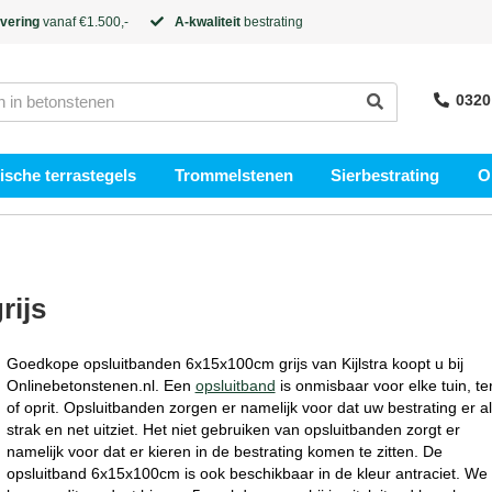
evering
vanaf €1.500,-
A-kwaliteit
bestrating
0320
sche terrastegels
Trommelstenen
Sierbestrating
O
rijs
Goedkope opsluitbanden 6x15x100cm grijs van Kijlstra koopt u bij
Onlinebetonstenen.nl. Een
opsluitband
is onmisbaar voor elke tuin, te
of oprit. Opsluitbanden zorgen er namelijk voor dat uw bestrating er alt
strak en net uitziet. Het niet gebruiken van opsluitbanden zorgt er
namelijk voor dat er kieren in de bestrating komen te zitten. De
opsluitband 6x15x100cm is ook beschikbaar in de kleur antraciet. We