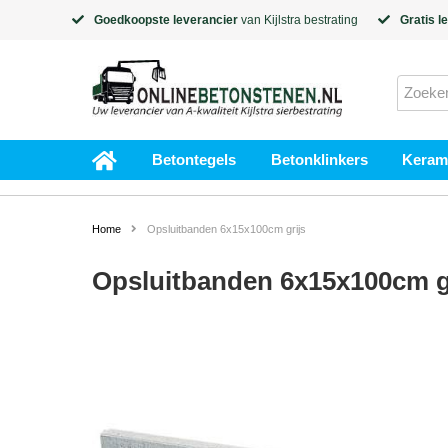
Goedkoopste leverancier
van
Kijlstra
bestrating
Gratis l
Betontegels
Betonklinkers
Kerami
Home
Opsluitbanden 6x15x100cm grijs
Opsluitbanden 6x15x100cm g