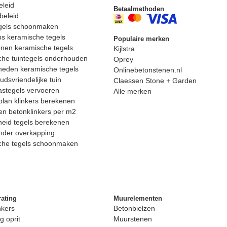
eleid
Betaalmethoden
beleid
egels schoonmaken
ps keramische tegels
Populaire merken
nen keramische tegels
Kijlstra
he tuintegels onderhouden
Oprey
heden keramische tegels
Onlinebetonstenen.nl
dsvriendelijke tuin
Claessen Stone + Garden
astegels vervoeren
Alle merken
lan klinkers berekenen
n betonklinkers per m2
eid tegels berekenen
nder overkapping
che tegels schoonmaken
rating
Muurelementen
nkers
Betonbielzen
g oprit
Muurstenen