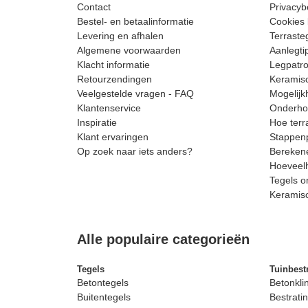
Contact
Privacyb
Bestel- en betaalinformatie
Cookies 
Levering en afhalen
Terrast
Algemene voorwaarden
Aanlegti
Klacht informatie
Legpatro
Retourzendingen
Keramisc
Veelgestelde vragen - FAQ
Mogelijk
Klantenservice
Onderhou
Inspiratie
Hoe terr
Klant ervaringen
Stappenp
Op zoek naar iets anders?
Berekene
Hoeveelh
Tegels o
Keramis
Alle populaire categorieën
Tegels
Tuinbest
Betontegels
Betonkli
Buitentegels
Bestratin