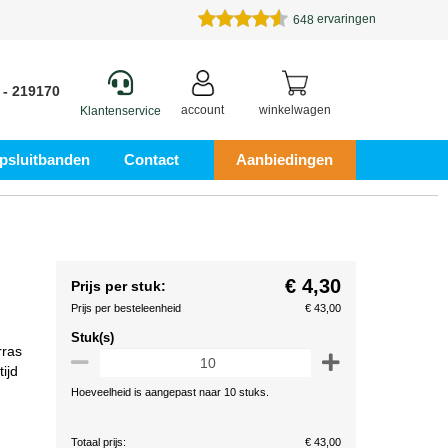
ervaringen
648
 - 219170
account
winkelwagen
Klantenservice
psluitbanden
Contact
Aanbiedingen
€ 4,30
Prijs per stuk:
Prijs per besteleenheid
€ 43,00
Stuk(s)
rras
ijd
Hoeveelheid is aangepast naar 10 stuks.
Totaal prijs:
€ 43,00