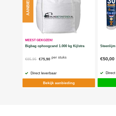
AANBIEDING
MEEST GEKOZEN!
Bigbag ophoogzand 1.000 kg Kijlstra
Steenlijm 
per stuks
€50,00
€85,95
€75,90
Direct
Direct leverbaar
Bekijk aanbieding