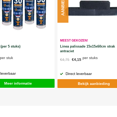
AANBIEDING
MEEST GEKOZEN!
Linea palissade 15x15x60cm strak
(per 5 stuks)
antraciet
per stuks
per stuk
€4,75
€4,15
 leverbaar
Direct leverbaar
Meer informatie
Bekijk aanbieding