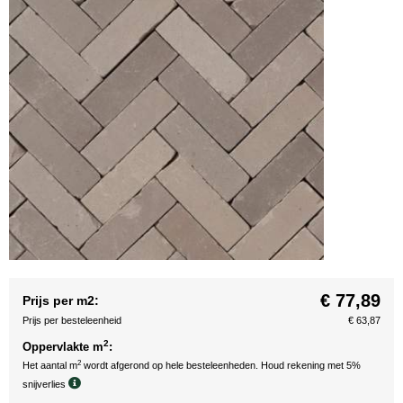
€ 77,89
Prijs per m2:
Prijs per besteleenheid
€ 63,87
2
Oppervlakte m
:
2
Het aantal m
wordt afgerond op hele besteleenheden. Houd rekening met 5%
snijverlies