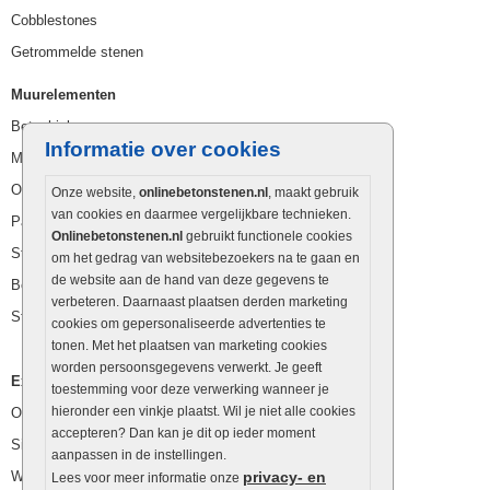
Cobblestones
Getrommelde stenen
Muurelementen
Betonbielzen
Informatie over cookies
Muurstenen
Opsluitbanden
Onze website,
onlinebetonstenen.nl
, maakt gebruik
van cookies en daarmee vergelijkbare technieken.
Palissaden
Onlinebetonstenen.nl
gebruikt functionele cookies
Stapelblokken
om het gedrag van websitebezoekers na te gaan en
de website aan de hand van deze gegevens te
Betonblokken
verbeteren. Daarnaast plaatsen derden marketing
Stapelstenen
cookies om gepersonaliseerde advertenties te
tonen. Met het plaatsen van marketing cookies
worden persoonsgegevens verwerkt. Je geeft
Extra benodigdheden
toestemming voor deze verwerking wanneer je
hieronder een vinkje plaatst. Wil je niet alle cookies
Ophoogzand
accepteren? Dan kan je dit op ieder moment
Siergrind en siersplit
aanpassen in de instellingen.
Waterafvoer
privacy- en
Lees voor meer informatie onze