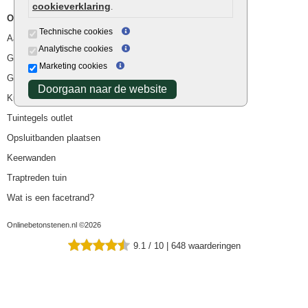
cookieverklaring
.
Overig
Technische cookies
Aanbiedingen
Analytische cookies
Goedkope bestrating
Marketing cookies
Goedkope tuintegels
Doorgaan naar de website
Kunstgras
Tuintegels outlet
Opsluitbanden plaatsen
Keerwanden
Traptreden tuin
Wat is een facetrand?
Onlinebetonstenen.nl ©2026
9.1
/
10
|
648
waarderingen