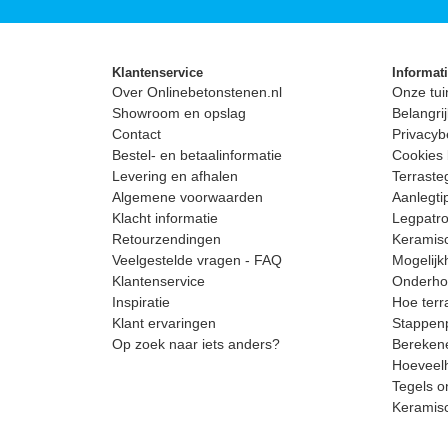
Klantenservice
Informat
Over Onlinebetonstenen.nl
Onze tui
Showroom en opslag
Belangrij
Contact
Privacyb
Bestel- en betaalinformatie
Cookies 
Levering en afhalen
Terrast
Algemene voorwaarden
Aanlegti
Klacht informatie
Legpatro
Retourzendingen
Keramisc
Veelgestelde vragen - FAQ
Mogelijk
Klantenservice
Onderhou
Inspiratie
Hoe terr
Klant ervaringen
Stappenp
Op zoek naar iets anders?
Berekene
Hoeveelh
Tegels o
Keramis