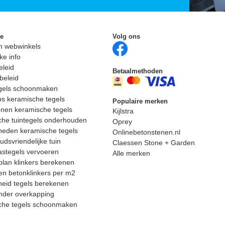
ie
Volg ons
n webwinkels
ke info
eleid
Betaalmethoden
beleid
egels schoonmaken
ps keramische tegels
Populaire merken
nen keramische tegels
Kijlstra
he tuintegels onderhouden
Oprey
heden keramische tegels
Onlinebetonstenen.nl
dsvriendelijke tuin
Claessen Stone + Garden
astegels vervoeren
Alle merken
lan klinkers berekenen
n betonklinkers per m2
eid tegels berekenen
nder overkapping
che tegels schoonmaken