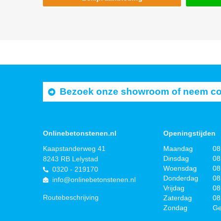
Bezoek onze showroom of neem cont
Onlinebetonstenen.nl
Openingstijden
Kaapstanderweg 41
Maandag
08
Dinsdag
08
8243 RB Lelystad
Woensdag
08
0320 - 219170
Donderdag
08
info@onlinebetonstenen.nl
Vrijdag
08
Routebeschrijving
Zaterdag
08
Zondag
Ge