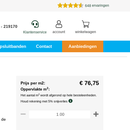
ervaringen
648
 - 219170
account
winkelwagen
Klantenservice
psluitbanden
Contact
Aanbiedingen
€ 76,75
Prijs per m2:
2
Oppervlakte m
:
2
Het aantal m
wordt afgerond op hele besteleenheden.
Houd rekening met 5% snijverlies
d de