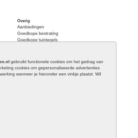
Overig
Aanbiedingen
Goedkope bestrating
Goedkope tuintegels
Kunstgras
Tuintegels outlet
Opsluitbanden plaatsen
en.nl
gebruikt functionele cookies om het gedrag van
Keerwanden
keting cookies om gepersonaliseerde advertenties
Traptreden tuin
rking wanneer je hieronder een vinkje plaatst. Wil
Wat is een facetrand?