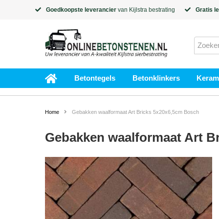
Goedkoopste leverancier
van
Kijlstra
bestrating
Gratis l
Betontegels
Betonklinkers
Kerami
Home
Gebakken waalformaat Art Bricks 5x20x6,5cm Bosch
Gebakken waalformaat Art B