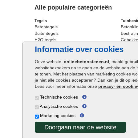
Alle populaire categorieën
Tegels
Tuinbest
Betontegels
Betonkli
Buitentegels
Bestratin
H2O tegels
Gebakken
Keramische terrastegels
Sierbest
Informatie over cookies
Oprit tegels
Strakke 
Patio tegels
Straatst
Onze website,
onlinebetonstenen.nl
, maakt gebrui
Siertegels
Straatkli
websitebezoekers na te gaan en de website aan de 
Stoeptegels
Trommel
te tonen. Met het plaatsen van marketing cookies w
Straattegels
Tuinsten
je niet alle cookies accepteren? Dan kan je dit op i
Terrastegels
Waalfor
Lees voor meer informatie onze
privacy- en cookie
Tuintegels
Wildver
Technische cookies
Buitentegels
Cobbles
Grote terrastegels
Getromm
Analytische cookies
Marketing cookies
Doorgaan naar de website
Onlinebetonstenen.nl ©2026