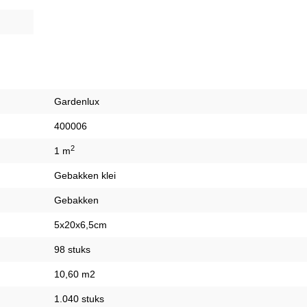
Gardenlux
400006
2
1 m
Gebakken klei
Gebakken
5x20x6,5cm
98 stuks
10,60 m2
1.040 stuks