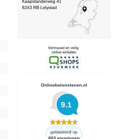
Kaapstanderweg 41
8243 RB Lelystad
Onlinebetonstenen.nl
9.1
gebaseerd op
663
ervaringen