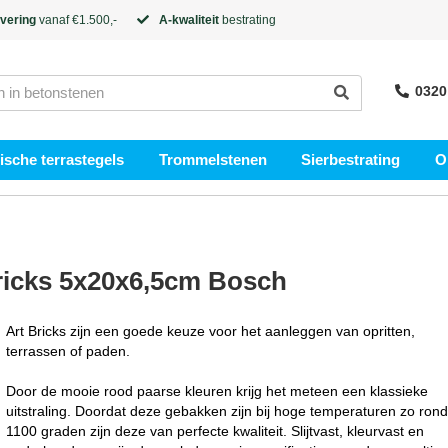
evering
vanaf €1.500,-
A-kwaliteit
bestrating
0320
sche terrastegels
Trommelstenen
Sierbestrating
O
ricks 5x20x6,5cm Bosch
Art Bricks zijn een goede keuze voor het aanleggen van opritten,
terrassen of paden.
Door de mooie rood paarse kleuren krijg het meteen een klassieke
uitstraling. Doordat deze gebakken zijn bij hoge temperaturen zo ron
1100 graden zijn deze van perfecte kwaliteit. Slijtvast, kleurvast en