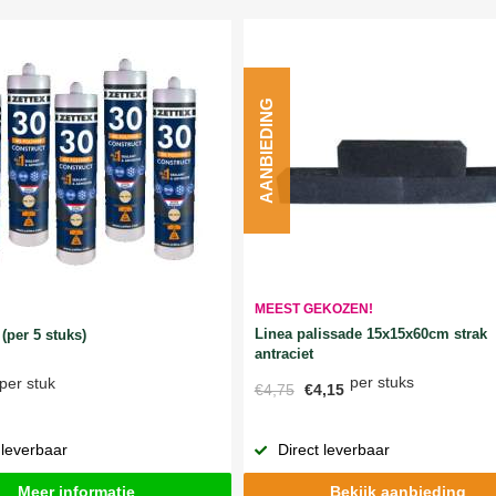
AANBIEDING
MEEST GEKOZEN!
Linea palissade 15x15x60cm strak
(per 5 stuks)
antraciet
per stuks
per stuk
€4,75
€4,15
 leverbaar
Direct leverbaar
Meer informatie
Bekijk aanbieding