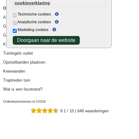
cookieverklaring
.
Overig
Technische cookies
Aanbiedingen
Analytische cookies
Goedkope bestrating
Marketing cookies
Goedkope tuintegels
Doorgaan naar de website
Kunstgras
Tuintegels outlet
Opsluitbanden plaatsen
Keerwanden
Traptreden tuin
Wat is een facetrand?
Onlinebetonstenen.nl ©2026
9.1
/
10
|
648
waarderingen