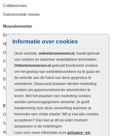
Cobblestones
Getrommelde stenen
Muurelementen
Betonbielzen
Informatie over cookies
Muurstenen
Opsluitbanden
Onze website,
onlinebetonstenen.nl
, maakt gebruik
van cookies en daarmee vergelijkbare technieken.
Palissaden
Onlinebetonstenen.nl
gebruikt functionele cookies
Stapelblokken
om het gedrag van websitebezoekers na te gaan en
de website aan de hand van deze gegevens te
Betonblokken
verbeteren. Daarnaast plaatsen derden marketing
Stapelstenen
cookies om gepersonaliseerde advertenties te
tonen. Met het plaatsen van marketing cookies
worden persoonsgegevens verwerkt. Je geeft
Extra benodigdheden
toestemming voor deze verwerking wanneer je
hieronder een vinkje plaatst. Wil je niet alle cookies
Ophoogzand
accepteren? Dan kan je dit op ieder moment
Siergrind en siersplit
aanpassen in de instellingen.
Waterafvoer
privacy- en
Lees voor meer informatie onze