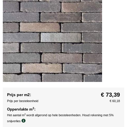
€ 73,39
Prijs per m2:
Prijs per besteleenheid
€ 60,18
2
Oppervlakte m
:
2
Het aantal m
wordt afgerond op hele besteleenheden. Houd rekening met 5%
snijverlies