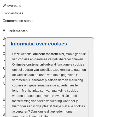
Wildverband
Cobblestones
Getrommelde stenen
Muurelementen
Betonbielzen
Informatie over cookies
Muurstenen
Opsluitbanden
Onze website,
onlinebetonstenen.nl
, maakt gebruik
van cookies en daarmee vergelijkbare technieken.
Palissaden
Onlinebetonstenen.nl
gebruikt functionele cookies
Stapelblokken
om het gedrag van websitebezoekers na te gaan en
de website aan de hand van deze gegevens te
Betonblokken
verbeteren. Daarnaast plaatsen derden marketing
Stapelstenen
cookies om gepersonaliseerde advertenties te
tonen. Met het plaatsen van marketing cookies
worden persoonsgegevens verwerkt. Je geeft
Extra benodigdheden
toestemming voor deze verwerking wanneer je
hieronder een vinkje plaatst. Wil je niet alle cookies
Ophoogzand
accepteren? Dan kan je dit op ieder moment
Siergrind en siersplit
aanpassen in de instellingen.