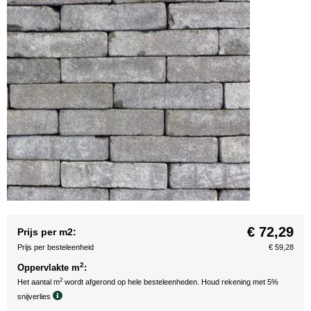
€ 72,29
Prijs per m2:
Prijs per besteleenheid
€ 59,28
2
Oppervlakte m
:
2
Het aantal m
wordt afgerond op hele besteleenheden. Houd rekening met 5%
snijverlies