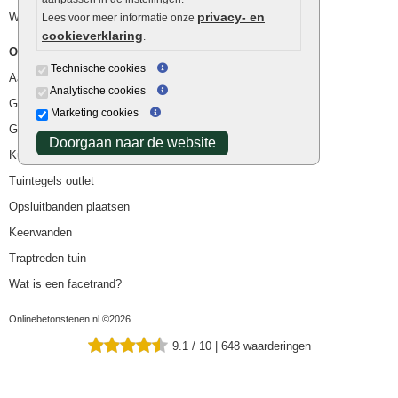
privacy- en
Waterafvoer
Lees voor meer informatie onze
cookieverklaring
.
Overig
Technische cookies
Aanbiedingen
Analytische cookies
Goedkope bestrating
Marketing cookies
Goedkope tuintegels
Doorgaan naar de website
Kunstgras
Tuintegels outlet
Opsluitbanden plaatsen
Keerwanden
Traptreden tuin
Wat is een facetrand?
Onlinebetonstenen.nl ©2026
9.1
/
10
|
648
waarderingen