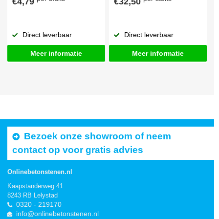
€4,79
€32,50
Direct leverbaar
Direct leverbaar
Meer informatie
Meer informatie
Bezoek onze showroom of neem
contact op voor gratis advies
Onlinebetonstenen.nl
Kaapstanderweg 41
8243 RB Lelystad
0320 - 219170
info@onlinebetonstenen.nl