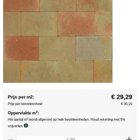
€ 29,29
Prijs per m2:
Prijs per besteleenheid
€ 35,15
2
Oppervlakte m
:
2
Het aantal m
wordt afgerond op hele besteleenheden. Houd rekening met 5%
snijverlies