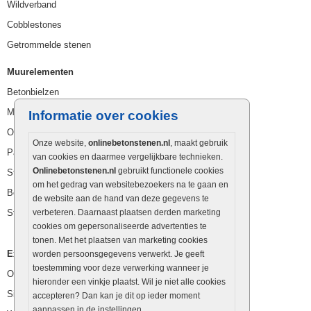
Wildverband
Cobblestones
Getrommelde stenen
Muurelementen
Betonbielzen
Muurstenen
Informatie over cookies
Opsluitbanden
Onze website,
onlinebetonstenen.nl
, maakt gebruik
Palissaden
van cookies en daarmee vergelijkbare technieken.
Onlinebetonstenen.nl
gebruikt functionele cookies
Stapelblokken
om het gedrag van websitebezoekers na te gaan en
Betonblokken
de website aan de hand van deze gegevens te
Stapelstenen
verbeteren. Daarnaast plaatsen derden marketing
cookies om gepersonaliseerde advertenties te
tonen. Met het plaatsen van marketing cookies
Extra benodigdheden
worden persoonsgegevens verwerkt. Je geeft
toestemming voor deze verwerking wanneer je
Ophoogzand
hieronder een vinkje plaatst. Wil je niet alle cookies
Siergrind en siersplit
accepteren? Dan kan je dit op ieder moment
aanpassen in de instellingen.