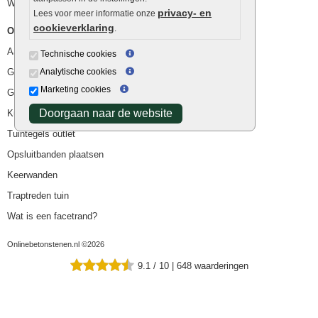
Waterafvoer
privacy- en
Lees voor meer informatie onze
cookieverklaring
.
Overig
Aanbiedingen
Technische cookies
Goedkope bestrating
Analytische cookies
Marketing cookies
Goedkope tuintegels
Doorgaan naar de website
Kunstgras
Tuintegels outlet
Opsluitbanden plaatsen
Keerwanden
Traptreden tuin
Wat is een facetrand?
Onlinebetonstenen.nl ©2026
9.1
/
10
|
648
waarderingen