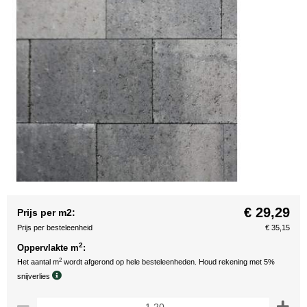
€ 29,29
Prijs per m2:
Prijs per besteleenheid
€ 35,15
2
Oppervlakte m
:
2
Het aantal m
wordt afgerond op hele besteleenheden. Houd rekening met 5%
snijverlies