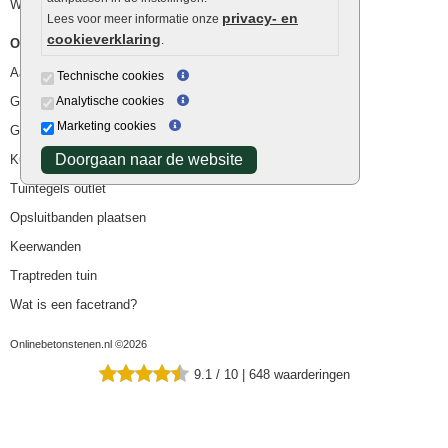
Waterafvoer
privacy- en
Lees voor meer informatie onze
cookieverklaring
.
Overig
Aanbiedingen
Technische cookies
Goedkope bestrating
Analytische cookies
Marketing cookies
Goedkope tuintegels
Doorgaan naar de website
Kunstgras
Tuintegels outlet
Opsluitbanden plaatsen
Keerwanden
Traptreden tuin
Wat is een facetrand?
Onlinebetonstenen.nl ©2026
9.1
/
10
|
648
waarderingen