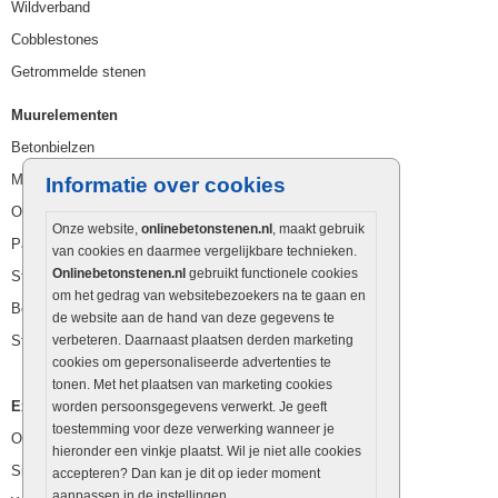
Wildverband
Cobblestones
Getrommelde stenen
Muurelementen
Betonbielzen
Muurstenen
Informatie over cookies
Opsluitbanden
Onze website,
onlinebetonstenen.nl
, maakt gebruik
Palissaden
van cookies en daarmee vergelijkbare technieken.
Onlinebetonstenen.nl
gebruikt functionele cookies
Stapelblokken
om het gedrag van websitebezoekers na te gaan en
Betonblokken
de website aan de hand van deze gegevens te
Stapelstenen
verbeteren. Daarnaast plaatsen derden marketing
cookies om gepersonaliseerde advertenties te
tonen. Met het plaatsen van marketing cookies
Extra benodigdheden
worden persoonsgegevens verwerkt. Je geeft
toestemming voor deze verwerking wanneer je
Ophoogzand
hieronder een vinkje plaatst. Wil je niet alle cookies
Siergrind en siersplit
accepteren? Dan kan je dit op ieder moment
aanpassen in de instellingen.